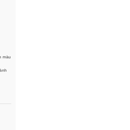
ên màu
gành