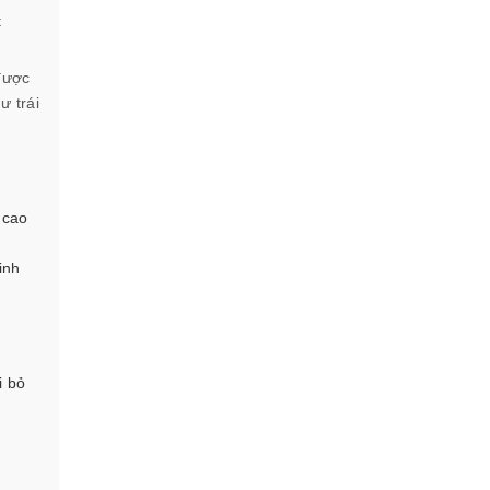
t
được
ư trái
 cao
inh
i bỏ