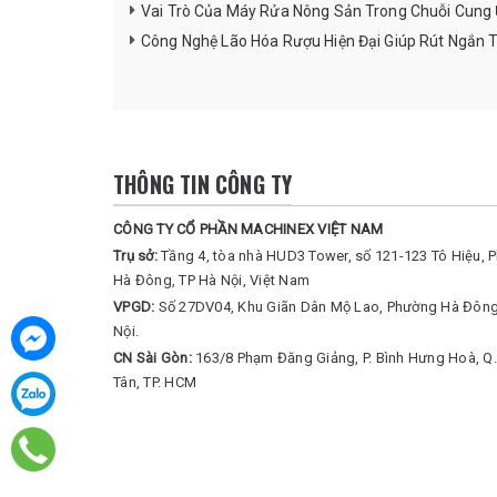
Vai Trò Của Máy Rửa Nông Sản Trong Chuỗi Cun
Công Nghệ Lão Hóa Rượu Hiện Đại Giúp Rút Ngắn 
THÔNG TIN CÔNG TY
CÔNG TY CỔ PHẦN MACHINEX VIỆT NAM
Trụ sở:
Tầng 4, tòa nhà HUD3 Tower, số 121-123 Tô Hiệu, 
Hà Đông, TP Hà Nội, Việt Nam
VPGD:
Số 27DV04, Khu Giãn Dân Mộ Lao, Phường Hà Đông
Nội.
CN Sài Gòn:
163/8 Phạm Đăng Giảng, P. Bình Hưng Hoà, Q.
Tân, TP. HCM