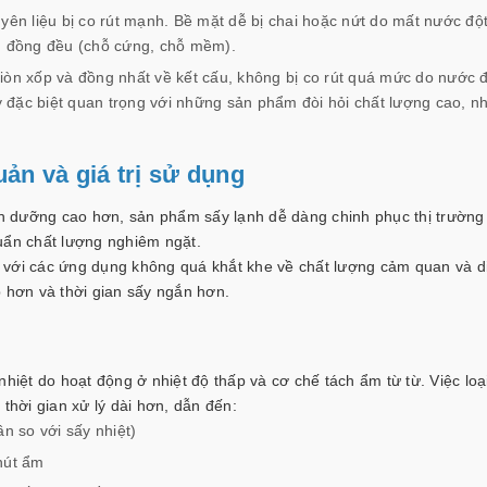
yên liệu bị co rút mạnh. Bề mặt dễ bị chai hoặc nứt do mất nước độ
g đồng đều (chỗ cứng, chỗ mềm).
giòn xốp và đồng nhất về kết cấu, không bị co rút quá mức do nước 
 đặc biệt quan trọng với những sản phẩm đòi hỏi chất lượng cao, nh
ản và giá trị sử dụng
h dưỡng cao hơn, sản phẩm sấy lạnh dễ dàng chinh phục thị trường
uẩn chất lượng nghiêm ngặt.
 với các ứng dụng không quá khắt khe về chất lượng cảm quan và d
p hơn và thời gian sấy ngắn hơn.
nhiệt do hoạt động ở nhiệt độ thấp và cơ chế tách ẩm từ từ. Việc loạ
thời gian xử lý dài hơn, dẫn đến:
ần so với sấy nhiệt)
hút ẩm