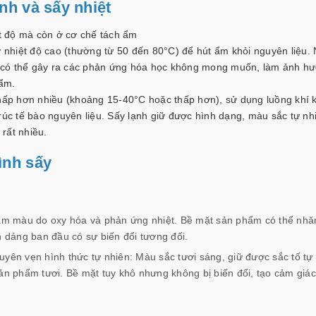
nh và sấy nhiệt
t độ mà còn ở cơ chế tách ẩm
nhiệt độ cao (thường từ 50 đến 80°C) để hút ẩm khỏi nguyên liệu. 
 có thể gây ra các phản ứng hóa học không mong muốn, làm ảnh h
ẩm.
thấp hơn nhiều (khoảng 15-40°C hoặc thấp hơn), sử dụng luồng khí 
rúc tế bào nguyên liệu. Sấy lạnh giữ được hình dạng, màu sắc tự nh
rất nhiều.
ình sấy
m màu do oxy hóa và phản ứng nhiệt. Bề mặt sản phẩm có thể nhă
 dáng ban đầu có sự biến đổi tương đối.
uyên vẹn hình thức tự nhiên: Màu sắc tươi sáng, giữ được sắc tố tự
 sản phẩm tươi. Bề mặt tuy khô nhưng không bị biến đổi, tạo cảm giá