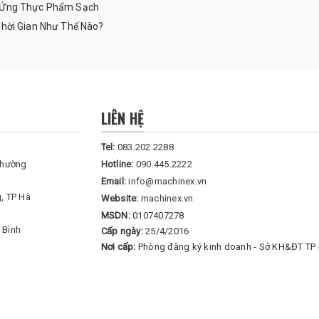
g Ứng Thực Phẩm Sạch
Thời Gian Như Thế Nào?
LIÊN HỆ
Tel:
083.202.2288
Phường
Hotline:
090.445.2222
Email:
info@machinex.vn
, TP Hà
Website:
machinex.vn
MSDN:
0107407278
 Bình
Cấp ngày:
25/4/2016
Nơi cấp:
Phòng đăng ký kinh doanh - Sở KH&ĐT TP 