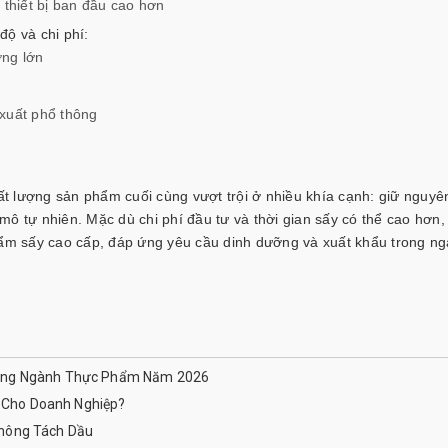
 thiết bị ban đầu cao hơn
độ và chi phí:
ợng lớn
 xuất phổ thông
hất lượng sản phẩm cuối cùng vượt trội ở nhiều khía cạnh: giữ nguy
ô tự nhiên. Mặc dù chi phí đầu tư và thời gian sấy có thể cao hơn,
phẩm sấy cao cấp, đáp ứng yêu cầu dinh dưỡng và xuất khẩu trong n
rong Ngành Thực Phẩm Năm 2026
ì Cho Doanh Nghiệp?
Không Tách Dầu