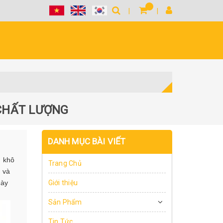
 CHẤT LƯỢNG
DANH MỤC BÀI VIẾT
m khô
Trang Chủ
 và
này
Giới thiệu
Sản Phẩm
Tin Tức