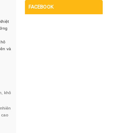
FACEBOOK
Nhiệt
ưởng
khô
iên và
n, khô
 nhiên
c cao