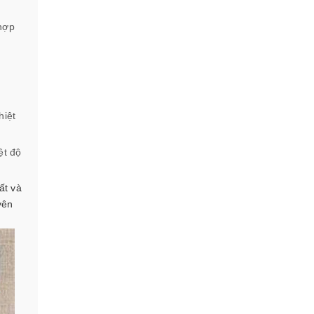
 hợp
hiệt
ệt độ
ất và
yên