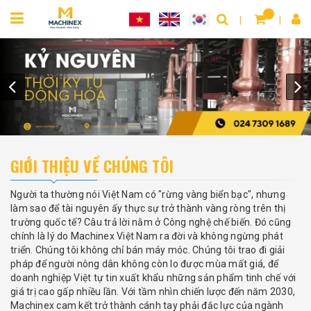
GIỚI THIỆU VỀ CHÚNG TÔI
Người ta thường nói Việt Nam có "rừng vàng biển bạc", nhưng
làm sao để tài nguyên ấy thực sự trở thành vàng ròng trên thị
trường quốc tế? Câu trả lời nằm ở Công nghệ chế biến. Đó cũng
chính là lý do Machinex Việt Nam ra đời và không ngừng phát
triển. Chúng tôi không chỉ bán máy móc. Chúng tôi trao đi giải
pháp để người nông dân không còn lo được mùa mất giá, để
doanh nghiệp Việt tự tin xuất khẩu những sản phẩm tinh chế với
giá trị cao gấp nhiều lần. Với tầm nhìn chiến lược đến năm 2030,
Machinex cam kết trở thành cánh tay phải đắc lực của ngành