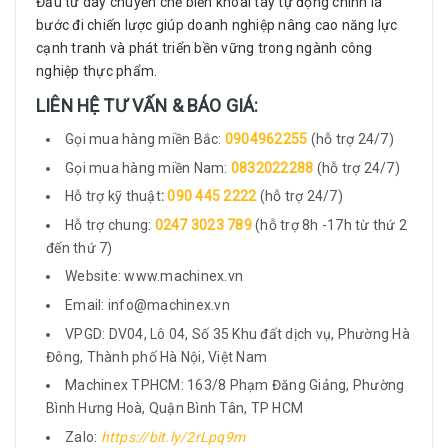
Đầu tư dây chuyền chế biến khoai tây tự động chính là
bước đi chiến lược giúp doanh nghiệp nâng cao năng lực
cạnh tranh và phát triển bền vững trong ngành công
nghiệp thực phẩm.
LIÊN HỆ TƯ VẤN & BÁO GIÁ:
Gọi mua hàng miền Bắc:
0904962255
(hỗ trợ 24/7)
Gọi mua hàng miền Nam:
0832022288
(hỗ trợ 24/7)
Hỗ trợ kỹ thuật
:
090 445 2222
(hỗ trợ 24/7)
Hỗ trợ chung:
0247 3023 789
(hỗ trợ 8h -17h từ thứ 2
đến thứ 7)
Website: www.machinex.vn
Email: info@machinex.vn
VPGD: DV04, Lô 04, Số 35 Khu đất dịch vụ, Phường Hà
Đông, Thành phố Hà Nội, Việt Nam
Machinex TPHCM: 163/8 Phạm Đăng Giảng, Phường
Bình Hưng Hoà, Quận Bình Tân, TP HCM
Zalo:
https://bit.ly/2rLpq9m