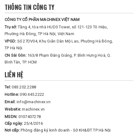
THÔNG TIN CÔNG TY
CÔNG TY CỔ PHẦN MACHINEX VIỆT NAM
Trụ sở:
Tầng 4, tòa nhà HUD3 Tower, số 121-123 Tô Hiệu,
Phường Hà Đông, TP Hà Nội, Việt Nam
VPGD:
Số 27DV04, Khu Giãn Dân Mộ Lao, Phường Hà Đông,
TP Hà Nội.
CN Sài Gòn:
163/8 Phạm Đăng Giảng, P. Bình Hưng Hoà, Q.
Bình Tân, TP. HCM
LIÊN HỆ
Tel:
083.202.2288
Hotline:
090.445.2222
Email:
info@machinex.vn
Website:
machinex.vn
MSDN:
0107407278
Cấp ngày:
25/4/2016
Nơi cấp:
Phòng đăng ký kinh doanh - Sở KH&ĐT TP Hà Nội