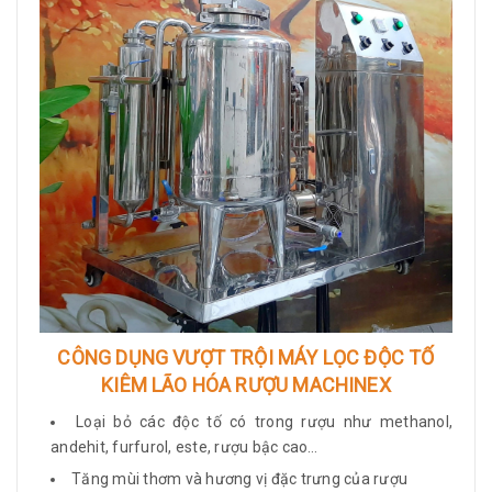
CÔNG DỤNG VƯỢT TRỘI MÁY LỌC ĐỘC TỐ
KIÊM LÃO HÓA RƯỢU MACHINEX
Loại bỏ các độc tố có trong rượu như methanol,
andehit, furfurol, este, rượu bậc cao…
Tăng mùi thơm và hương vị đặc trưng của rượu