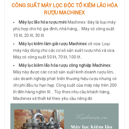
CÔNG SUẤT MÁY LỌC ĐỘC TỐ KIÊM LÃO HÓA
RƯỢU MACHINEX
Máy lọc lão hóa rượu mini
Machinex: Đây là loại máy
phù hợp cho hộ gia đình, nhà hàng,… Máy có công suất
10 lít, 20 lít, 30 lít
Máy lọc kiêm làm già rượu Machinex
cỡ vừa: Loại
máy này dùng cho các cơ sở sản xuất rượu nhỏ và vừa.
Máy có công suất 50 lít, 70 lít, 100 lít…
Máy lọc kiêm lão hóa rượu công nghiệp Machinex
:
Máy này được các cơ sở sản xuất kinh doanh rượu lớn,
các doanh nghiệp phát triển thương hiệu rượu nhưng có
chi phí đầu tư hạn hẹp. Công suất của máy này trên 200
lít đến hàng nghìn lít… Tùy theo nhu cầu khách hàng,
Machinex sẽ thiết kế theo yêu cầu riêng đó.