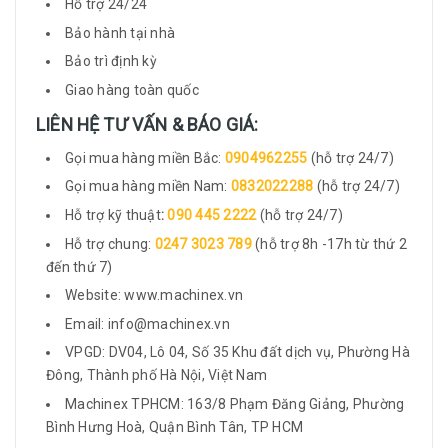
Hỗ trợ 24/24
Bảo hành tại nhà
Bảo trì định kỳ
Giao hàng toàn quốc
LIÊN HỆ TƯ VẤN & BÁO GIÁ:
Gọi mua hàng miền Bắc:
0904962255
(hỗ trợ 24/7)
Gọi mua hàng miền Nam:
0832022288
(hỗ trợ 24/7)
Hỗ trợ kỹ thuật
:
090 445 2222
(hỗ trợ 24/7)
Hỗ trợ chung:
0247 3023 789
(hỗ trợ 8h -17h từ thứ 2
đến thứ 7)
Website: www.machinex.vn
Email: info@machinex.vn
VPGD: DV04, Lô 04, Số 35 Khu đất dịch vụ, Phường Hà
Đông, Thành phố Hà Nội, Việt Nam
Machinex TPHCM: 163/8 Phạm Đăng Giảng, Phường
Bình Hưng Hoà, Quận Bình Tân, TP HCM