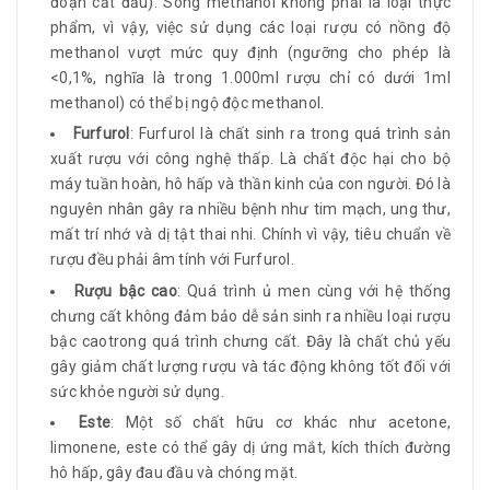
đoạn cất đầu). Song methanol không phải là loại thực
phẩm, vì vậy, việc sử dụng các loại rượu có nồng độ
methanol vượt mức quy định (ngưỡng cho phép là
<0,1%, nghĩa là trong 1.000ml rượu chỉ có dưới 1ml
methanol) có thể bị ngộ độc methanol.
Furfurol
: Furfurol là chất sinh ra trong quá trình sản
xuất rượu với công nghệ thấp. Là chất độc hại cho bộ
máy tuần hoàn, hô hấp và thần kinh của con người. Đó là
nguyên nhân gây ra nhiều bệnh như tim mạch, ung thư,
mất trí nhớ và dị tật thai nhi. Chính vì vậy, tiêu chuẩn về
rượu đều phải âm tính với Furfurol.
Rượu bậc cao
: Quá trình ủ men cùng với hệ thống
chưng cất không đảm bảo dễ sản sinh ra nhiều loại rượu
bậc caotrong quá trình chưng cất. Đây là chất chủ yếu
gây giảm chất lượng rượu và tác động không tốt đối với
sức khỏe người sử dụng.
Este
: Một số chất hữu cơ khác như acetone,
limonene, este có thể gây dị ứng mắt, kích thích đường
hô hấp, gây đau đầu và chóng mặt.