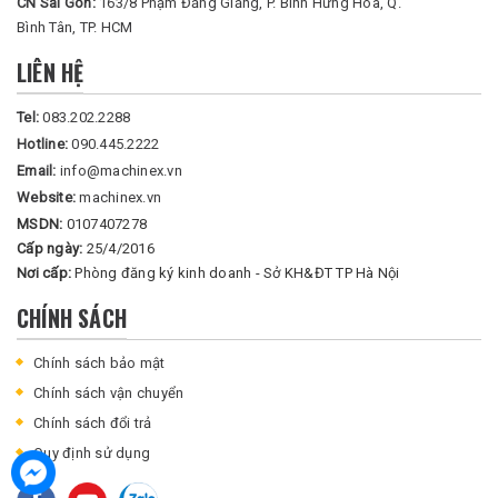
CN Sài Gòn:
163/8 Phạm Đăng Giảng, P. Bình Hưng Hoà, Q.
Bình Tân, TP. HCM
LIÊN HỆ
Tel:
083.202.2288
Hotline:
090.445.2222
Email:
info@machinex.vn
Website:
machinex.vn
MSDN:
0107407278
Cấp ngày:
25/4/2016
Nơi cấp:
Phòng đăng ký kinh doanh - Sở KH&ĐT TP Hà Nội
CHÍNH SÁCH
Chính sách bảo mật
Chính sách vận chuyển
Chính sách đổi trả
Quy định sử dụng