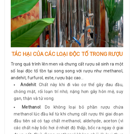
TÁC HẠI CỦA CÁC LOẠI ĐỘC TỐ TRONG RƯỢU
Trong quá trình lên men và chưng cất rượu sẽ sinh ra một
số loại độc tố tồn tại song song với rượu như methanol,
andehit, furfurol, este, rượu bậc cao…
Andehit
: Chất này khi đi vào cơ thể gây đau đầu,
chóng mặt, rối loạn trí nhớ, nặng hơn gây hôn mệ, suy
gan, thận và tử vong.
Methanol
: Do không loại bỏ phần rượu chứa
methanol lúc đầu kể từ khi chưng cất rượu thì giai đoạn
đầu tiên sẽ có tạp chất methanol, aldehyde, aceton (vì
các chất này bốc hơi ở nhiệt độ thấp, bốc ra ngay ở giai