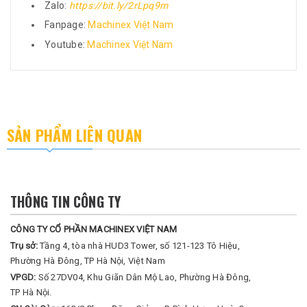
Zalo:
https://bit.ly/2rLpq9m
Fanpage:
Machinex Việt Nam
Youtube:
Machinex Việt Nam
SẢN PHẨM LIÊN QUAN
THÔNG TIN CÔNG TY
CÔNG TY CỔ PHẦN MACHINEX VIỆT NAM
Trụ sở:
Tầng 4, tòa nhà HUD3 Tower, số 121-123 Tô Hiệu,
Phường Hà Đông, TP Hà Nội, Việt Nam
VPGD:
Số 27DV04, Khu Giãn Dân Mộ Lao, Phường Hà Đông,
TP Hà Nội.