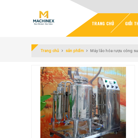
TRANG CHỦ
GIỚI T
Trang chủ
sản phẩm
Máy lão hóa rượu công suấ