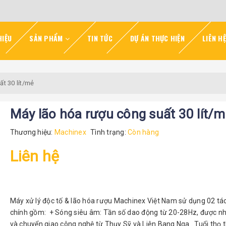
HIỆU
SẢN PHẨM
TIN TỨC
DỰ ÁN THỰC HIỆN
LIÊN HỆ
t 30 lít/mẻ
Máy lão hóa rượu công suất 30 lít/
Thương hiệu:
Machinex
Tình trạng:
Còn hàng
Liên hệ
Máy xử lý độc tố & lão hóa rượu Machinex Việt Nam sử dụng 02 tá
chính gồm: + Sóng siêu âm: Tần số dao động từ 20-28Hz, được n
và chuyển giao công nghệ từ Thụy Sỹ và Liên Bang Nga . Tuổi thọ t