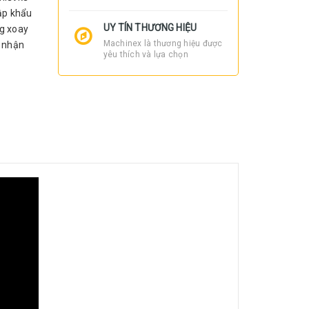
hập khẩu
UY TÍN THƯƠNG HIỆU
ng xoay
Machinex là thương hiệu được
p nhận
yêu thích và lựa chọn