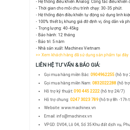
- Hệ thống điều khiển Analog: Công tắc điều khiển 
- Thời gian cho mỗi chu trình chạy: 30-35 phút.
- Hệ thống điện điều khiển tự động sử dụng linh 
- 100% thiết bị, khung giá đỡ định vị, ống dẫn và 
- Trọng lượng: 40-45kg
- Bảo hành: 12 tháng
- Bảo trì: 5 năm
- Nhà sản xuất: Machinex Vietnam
>> Xem khách hàng đã sử dụng sản phẩm tại đây
LIÊN HỆ TƯ VẤN & BÁO GIÁ:
Gọi mua hàng miền Bắc:
0904962255
(hỗ trợ
Gọi mua hàng miền Nam:
0832022288
(hỗ tr
Hỗ trợ kỹ thuật
:
090 445 2222
(hỗ trợ 24/7)
Hỗ trợ chung:
0247 3023 789
(hỗ trợ 8h -17h 
Website: www.machinex.vn
Email: info@machinex.vn
VPGD: DV04, Lô 04, Số 35 Khu đất dịch vụ, P