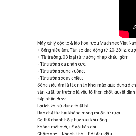
Máy xử lý độc tố & lão hóa rượu Machinex Việt N
+
Sóng siêu âm
: Tần số dao động từ 20-28Hz, đượ
+
Từ trường:
03 loại từ trường nhập khẩu gồm
- Từ trường đa phân cực;
- Từ trường xung vuông;
- Từ trường xoay chiều;
Sóng siêu âm là tác nhân khơi mào giúp dung dịch
sản xuất, từ trường là yếu tố then chốt, quyết đị
tiếp nhận được
Lợi ích khi sử dụng thiết bị:
Hạn chế tác hại không mong muốn từ rượu.
Cơ thể nhanh hồi phục sau khi uống.
Không mệt mỏi, uể oải kéo dài.
Chậm say – Nhanh tỉnh – Bớt đau đầu.