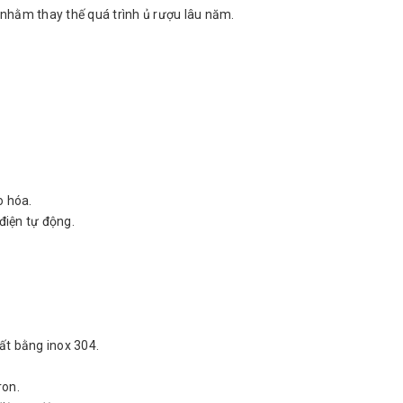
nhằm thay thế quá trình ủ rượu lâu năm.
o hóa.
điện tự động.
ất bằng inox 304.
ron.