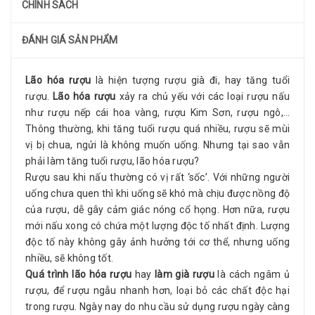
CHÍNH SÁCH
ĐÁNH GIÁ SẢN PHẨM
Lão hóa rượu
là hiện tượng rượu già đi, hay tăng tuổi
rượu.
Lão hóa rượu
xảy ra chủ yếu với các loại rượu nấu
như rượu nếp cái hoa vàng, rượu Kim Sơn, rượu ngô,…
Thông thường, khi tăng tuổi rượu quá nhiều, rượu sẽ mùi
vị bị chua, ngửi là không muốn uống. Nhưng tại sao vẫn
phải làm tăng tuổi rượu, lão hóa rượu?
Rượu sau khi nấu thường có vị rất ‘sốc’. Với những người
uống chưa quen thì khi uống sẽ khó mà chịu được nồng độ
của rượu, dễ gây cảm giác nóng cổ họng. Hơn nữa, rượu
mới nấu xong có chứa một lượng độc tố nhất định. Lượng
độc tố này không gây ảnh hưởng tới cơ thể, nhưng uống
nhiều, sẽ không tốt.
Quá trình lão hóa rượu
hay
làm già rượu
là cách ngâm ủ
rượu, để rượu ngẫu nhanh hơn, loại bỏ các chất độc hại
trong rượu. Ngày nay do nhu cầu sử dụng rượu ngày càng