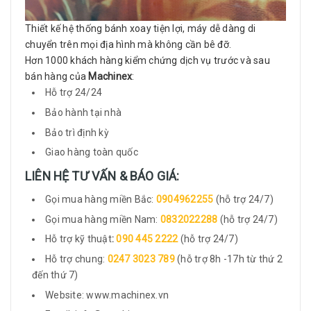
Thiết kế hệ thống bánh xoay tiện lợi, máy dễ dàng di
chuyển trên mọi địa hình mà không cần bê đỡ.
Hơn 1000 khách hàng kiểm chứng dịch vụ trước và sau
bán hàng của
Machinex
:
Hỗ trợ 24/24
Bảo hành tại nhà
Bảo trì định kỳ
Giao hàng toàn quốc
LIÊN HỆ TƯ VẤN & BÁO GIÁ:
Gọi mua hàng miền Bắc:
0904962255
(hỗ trợ 24/7)
Gọi mua hàng miền Nam:
0832022288
(hỗ trợ 24/7)
Hỗ trợ kỹ thuật
:
090 445 2222
(hỗ trợ 24/7)
Hỗ trợ chung:
0247 3023 789
(hỗ trợ 8h -17h từ thứ 2
đến thứ 7)
Website: www.machinex.vn