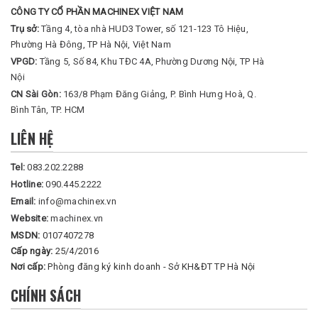
CÔNG TY CỔ PHẦN MACHINEX VIỆT NAM
Trụ sở:
Tầng 4, tòa nhà HUD3 Tower, số 121-123 Tô Hiệu,
Phường Hà Đông, TP Hà Nội, Việt Nam
VPGD:
Tầng 5, Số 84, Khu TĐC 4A, Phường Dương Nội, TP Hà
Nội
CN Sài Gòn:
163/8 Phạm Đăng Giảng, P. Bình Hưng Hoà, Q.
Bình Tân, TP. HCM
LIÊN HỆ
Tel:
083.202.2288
Hotline:
090.445.2222
Email:
info@machinex.vn
Website:
machinex.vn
MSDN:
0107407278
Cấp ngày:
25/4/2016
Nơi cấp:
Phòng đăng ký kinh doanh - Sở KH&ĐT TP Hà Nội
CHÍNH SÁCH