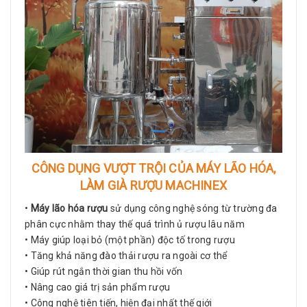
CÔNG DỤNG VƯỢT TRỘI CỦA MÁY LÃO HÓA,
LÀM GIÀ RƯỢU MACHINEX
•
Máy lão hóa rượu
sử dụng công nghệ sóng từ trường đa
phân cực nhằm thay thế quá trình ủ rượu lâu năm
• Máy giúp loại bỏ (một phần) độc tố trong rượu
• Tăng khả năng đào thải rượu ra ngoài cơ thể
• Giúp rút ngắn thời gian thu hồi vốn
• Nâng cao giá trị sản phẩm rượu
• Công nghệ tiên tiến, hiện đại nhất thế giới