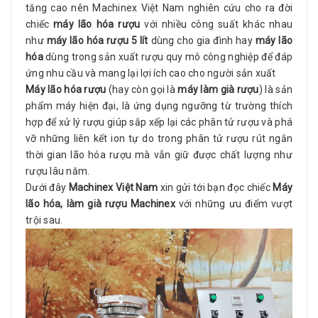
tăng cao nên Machinex Việt Nam nghiên cứu cho ra đời
chiếc
máy lão hóa rượu
với nhiều công suất khác nhau
như
máy lão hóa rượu 5 lít
dùng cho gia đình hay
máy lão
hóa
dùng trong sản xuất rượu quy mô công nghiệp để đáp
ứng nhu cầu và mang lại lợi ích cao cho người sản xuất
Máy lão hóa rượu
(hay còn gọi là
máy làm già rượu
) là sản
phẩm máy hiện đại, là ứng dụng ngưỡng từ trường thích
hợp để xử lý rượu giúp sắp xếp lại các phân tử rượu và phá
vỡ những liên kết ion tự do trong phân tử rượu rút ngắn
thời gian lão hóa rượu mà vẫn giữ được chất lượng như
rượu lâu năm.
Dưới đây
Machinex Việt Nam
xin gửi tới bạn đọc chiếc
Máy
lão hóa, làm già rượu Machinex
với những ưu điểm vượt
trội sau.