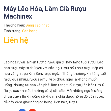
Máy Lão Hóa, Làm Già Rượu
Machinex
Thương hiệu:
Đang cập nhật
Tình trạng:
Còn hàng
Liên hệ
Lão hóa rượu là hiện tượng rượu già đi, hay tăng tuổi rượu. Lão
hóa rượu xảy ra chủ yếu với các loại rượu nấu như rượu nếp cái
hoa vàng, rượu Kim Sơn, rượu ngô,… Thông thường, khi tăng tuổi
rượu quá nhiều, rượu sẽ mùi vị bị chua, ngửi là không muốn
uống. Nhưng tại sao vẫn phải làm tăng tuổi rượu, lão hóa rượu?
Rượu sau khi nấu thường có vị rất ‘sốc’. Với những người uống
chưa quen thì khi uống sẽ khó mà chịu được nồng độ của rượu,
dễ gây cảm giác nóng cổ họng. Hơn nữa, rượu...