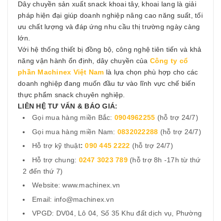
Dây chuyền sản xuất snack khoai tây, khoai lang là giải
pháp hiện đại giúp doanh nghiệp nâng cao năng suất, tối
ưu chất lượng và đáp ứng nhu cầu thị trường ngày càng
lớn.
Với hệ thống thiết bị đồng bộ, công nghệ tiên tiến và khả
năng vận hành ổn định, dây chuyền của
Công ty cổ
phần Machinex Việt Nam
là lựa chọn phù hợp cho các
doanh nghiệp đang muốn đầu tư vào lĩnh vực chế biến
thực phẩm snack chuyên nghiệp.
LIÊN HỆ TƯ VẤN & BÁO GIÁ:
Gọi mua hàng miền Bắc:
0904962255
(hỗ trợ 24/7)
Gọi mua hàng miền Nam:
0832022288
(hỗ trợ 24/7)
Hỗ trợ kỹ thuật
:
090 445 2222
(hỗ trợ 24/7)
Hỗ trợ chung:
0247 3023 789
(hỗ trợ 8h -17h từ thứ
2 đến thứ 7)
Website: www.machinex.vn
Email: info@machinex.vn
VPGD: DV04, Lô 04, Số 35 Khu đất dịch vụ, Phường