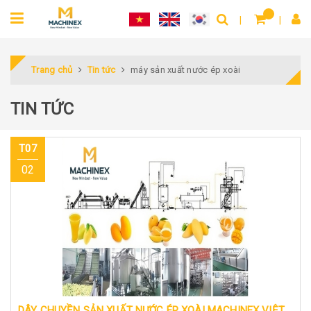
Trang chủ
Tin tức
máy sản xuất nước ép xoài
TIN TỨC
T07
02
DÂY CHUYỀN SẢN XUẤT NƯỚC ÉP XOÀI MACHINEX VIỆT