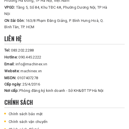
Phường Hà Đông, TP Hà Nội, Việt Nam
VPGD:
Tầng 5, Số 84, Khu TĐC 4A, Phường Dương Nội, TP Hà
Nội
CN Sài Gòn:
163/8 Phạm Đăng Giảng, P. Bình Hưng Hoà, Q.
Bình Tân, TP. HCM
LIÊN HỆ
Tel:
083.202.2288
Hotline:
090.445.2222
Email:
info@machinex.vn
Website:
machinex.vn
MSDN:
0107407278
Cấp ngày:
25/4/2016
Nơi cấp:
Phòng đăng ký kinh doanh - Sở KH&ĐT TP Hà Nội
CHÍNH SÁCH
Chính sách bảo mật
Chính sách vận chuyển