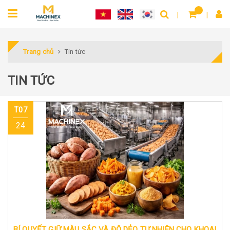
Trang chủ
Tin tức
TIN TỨC
T07
24
BÍ QUYẾT GIỮ MÀU SẮC VÀ ĐỘ DẺO TỰ NHIÊN CHO KHOAI