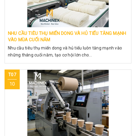
NHU CẦU TIÊU THỤ MIẾN DONG VÀ HỦ TIẾU TĂNG MẠNH
VÀO MÙA CUỐI NĂM
Nhu cầu tiêu thụ miến dong và hủ tiếu luôn tăng mạnh vào
những tháng cuối năm, tạo cơ hội lớn cho...
T07
10