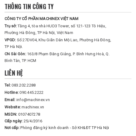
THÔNG TIN CÔNG TY
CÔNG TY CỔ PHẦN MACHINEX VIỆT NAM
Trụ sở:
Tầng 4, tòa nhà HUD3 Tower, số 121-123 Tô Hiệu,
Phường Hà Đông, TP Hà Nội, Việt Nam
VPGD:
Số 27DV04, Khu Giãn Dân Mộ Lao, Phường Hà Đông,
TP Hà Nội.
CN Sài Gòn:
163/8 Phạm Đăng Giảng, P. Bình Hưng Hoà, Q.
Bình Tân, TP. HCM
LIÊN HỆ
Tel:
083.202.2288
Hotline:
090.445.2222
Email:
info@machinex.vn
Website:
machinex.vn
MSDN:
0107407278
Cấp ngày:
25/4/2016
Nơi cấp:
Phòng đăng ký kinh doanh - Sở KH&ĐT TP Hà Nội