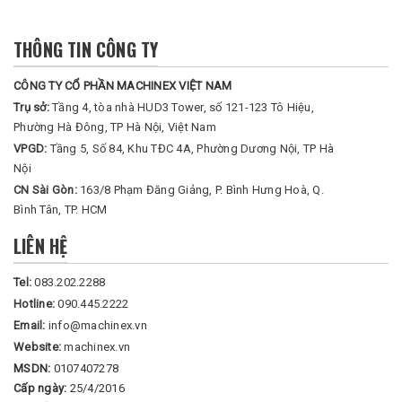
THÔNG TIN CÔNG TY
CÔNG TY CỔ PHẦN MACHINEX VIỆT NAM
Trụ sở:
Tầng 4, tòa nhà HUD3 Tower, số 121-123 Tô Hiệu,
Phường Hà Đông, TP Hà Nội, Việt Nam
VPGD:
Tầng 5, Số 84, Khu TĐC 4A, Phường Dương Nội, TP Hà
Nội
CN Sài Gòn:
163/8 Phạm Đăng Giảng, P. Bình Hưng Hoà, Q.
Bình Tân, TP. HCM
LIÊN HỆ
Tel:
083.202.2288
Hotline:
090.445.2222
Email:
info@machinex.vn
Website:
machinex.vn
MSDN:
0107407278
Cấp ngày:
25/4/2016