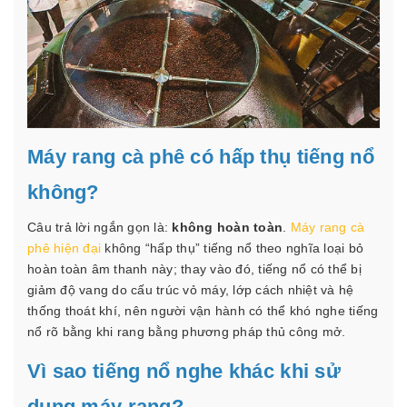
Máy rang cà phê có hấp thụ tiếng nổ
không?
Câu trả lời ngắn gọn là:
không hoàn toàn
.
Máy rang cà
phê hiện đại
không “hấp thụ” tiếng nổ theo nghĩa loại bỏ
hoàn toàn âm thanh này; thay vào đó, tiếng nổ có thể bị
giảm độ vang do cấu trúc vỏ máy, lớp cách nhiệt và hệ
thống thoát khí, nên người vận hành có thể khó nghe tiếng
nổ rõ bằng khi rang bằng phương pháp thủ công mở.
Vì sao tiếng nổ nghe khác khi sử
dụng máy rang?