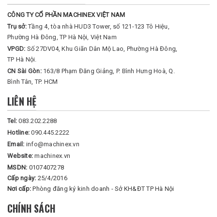
CÔNG TY CỔ PHẦN MACHINEX VIỆT NAM
Trụ sở:
Tầng 4, tòa nhà HUD3 Tower, số 121-123 Tô Hiệu,
Phường Hà Đông, TP Hà Nội, Việt Nam
VPGD:
Số 27DV04, Khu Giãn Dân Mộ Lao, Phường Hà Đông,
TP Hà Nội.
CN Sài Gòn:
163/8 Phạm Đăng Giảng, P. Bình Hưng Hoà, Q.
Bình Tân, TP. HCM
LIÊN HỆ
Tel:
083.202.2288
Hotline:
090.445.2222
Email:
info@machinex.vn
Website:
machinex.vn
MSDN:
0107407278
Cấp ngày:
25/4/2016
Nơi cấp:
Phòng đăng ký kinh doanh - Sở KH&ĐT TP Hà Nội
CHÍNH SÁCH