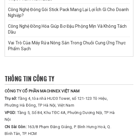
Công Nghệ Đóng Gói Stick Pack Mang Lại Lợi Ích Gì Cho Doanh
Nghiệp?
Công Nghệ Đồng Hóa Giúp Bơ Đậu Phộng Mịn Và Không Tách
Dầu
Vai Trò Của Máy Rửa Nông Sản Trong Chuỗi Cung Ứng Thực
Phẩm Sạch
THÔNG TIN CÔNG TY
CÔNG TY CỔ PHẦN MACHINEX VIỆT NAM
Trụ sở:
Tầng 4, tòa nhà HUD3 Tower, số 121-123 Tô Hiệu,
Phường Hà Đông, TP Hà Nội, Việt Nam
VPGD:
Tầng 5, Số 84, Khu TĐC 4A, Phường Dương Nội, TP Hà
Nội
CN Sài Gòn:
163/8 Phạm Đăng Giảng, P. Bình Hưng Hoà, Q.
Bình Tân, TP. HCM