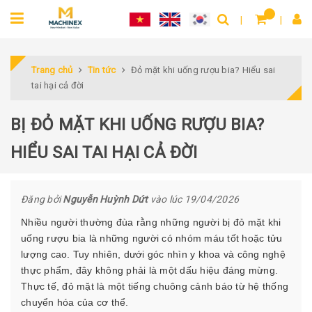
Trang chủ
Tin tức
Đỏ mặt khi uống rượu bia? Hiểu sai
tai hại cả đời
BỊ ĐỎ MẶT KHI UỐNG RƯỢU BIA?
HIỂU SAI TAI HẠI CẢ ĐỜI
Đăng bởi
Nguyễn Huỳnh Dứt
vào lúc 19/04/2026
Nhiều người thường đùa rằng những người bị đỏ mặt khi
uống rượu bia là những người có nhóm máu tốt hoặc tửu
lượng cao. Tuy nhiên, dưới góc nhìn y khoa và công nghệ
thực phẩm, đây không phải là một dấu hiệu đáng mừng.
Thực tế, đỏ mặt là một tiếng chuông cảnh báo từ hệ thống
chuyển hóa của cơ thể.