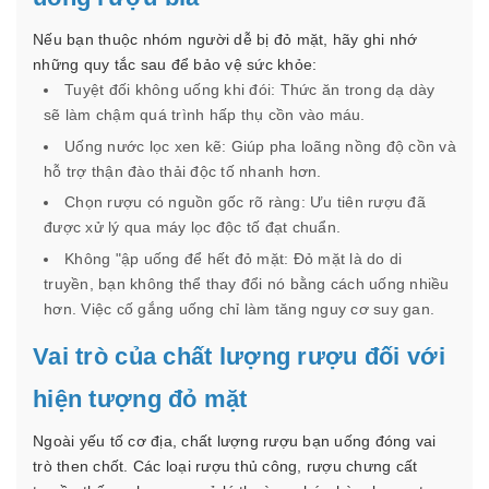
Nếu bạn thuộc nhóm người dễ bị đỏ mặt, hãy ghi nhớ
những quy tắc sau để bảo vệ sức khỏe:
Tuyệt đối không uống khi đói: Thức ăn trong dạ dày
sẽ làm chậm quá trình hấp thụ cồn vào máu.
Uống nước lọc xen kẽ: Giúp pha loãng nồng độ cồn và
hỗ trợ thận đào thải độc tố nhanh hơn.
Chọn rượu có nguồn gốc rõ ràng: Ưu tiên rượu đã
được xử lý qua máy lọc độc tố đạt chuẩn.
Không "ập uống để hết đỏ mặt: Đỏ mặt là do di
truyền, bạn không thể thay đổi nó bằng cách uống nhiều
hơn. Việc cố gắng uống chỉ làm tăng nguy cơ suy gan.
Vai trò của chất lượng rượu đối với
hiện tượng đỏ mặt
Ngoài yếu tố cơ địa, chất lượng rượu bạn uống đóng vai
trò then chốt. Các loại rượu thủ công, rượu chưng cất