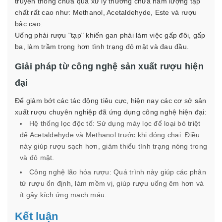
truyền thống chưa qua xử lý thường chứa hàm lượng tạp
chất rất cao như: Methanol, Acetaldehyde, Este và rượu
bậc cao.
Uống phải rượu "tạp" khiến gan phải làm việc gấp đôi, gấp
ba, làm trầm trọng hơn tình trạng đỏ mặt và đau đầu.
Giải pháp từ công nghệ sản xuất rượu hiện
đại
Để giảm bớt các tác động tiêu cực, hiện nay các cơ sở sản
xuất rượu chuyên nghiệp đã ứng dụng công nghệ hiện đại:
Hệ thống lọc độc tố: Sử dụng máy lọc để loại bỏ triệt
để Acetaldehyde và Methanol trước khi đóng chai. Điều
này giúp rượu sạch hơn, giảm thiểu tình trạng nóng trong
và đỏ mặt.
Công nghệ lão hóa rượu: Quá trình này giúp các phân
tử rượu ổn định, làm mềm vị, giúp rượu uống êm hơn và
ít gây kích ứng mạch máu.
Kết luận