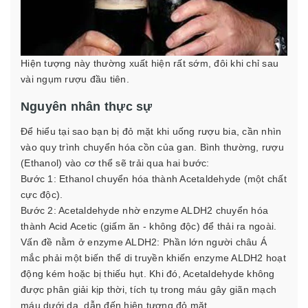
Hiện tượng này thường xuất hiện rất sớm, đôi khi chỉ sau
vài ngụm rượu đầu tiên.
Nguyên nhân thực sự
Để hiểu tại sao bạn bị đỏ mặt khi uống rượu bia, cần nhìn
vào quy trình chuyển hóa cồn của gan. Bình thường, rượu
(Ethanol) vào cơ thể sẽ trải qua hai bước:
Bước 1: Ethanol chuyển hóa thành Acetaldehyde (một chất
cực độc).
Bước 2: Acetaldehyde nhờ enzyme ALDH2 chuyển hóa
thành Acid Acetic (giấm ăn - không độc) để thải ra ngoài.
Vấn đề nằm ở enzyme ALDH2: Phần lớn người châu Á
mắc phải một biến thể di truyền khiến enzyme ALDH2 hoạt
động kém hoặc bị thiếu hụt. Khi đó, Acetaldehyde không
được phân giải kịp thời, tích tụ trong máu gây giãn mạch
máu dưới da, dẫn đến hiện tượng đỏ mặt.