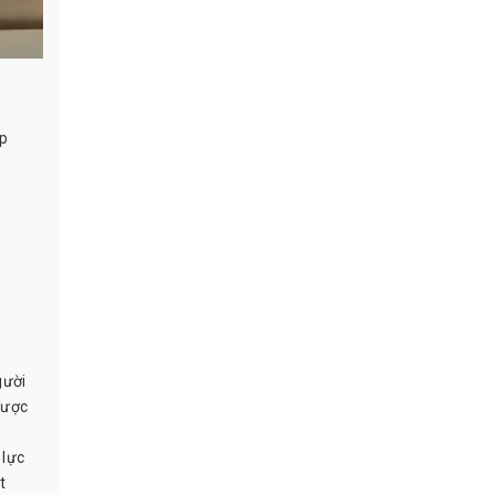
ệp
gười
được
 lực
t