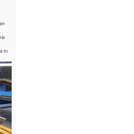
iện
rải
 trị