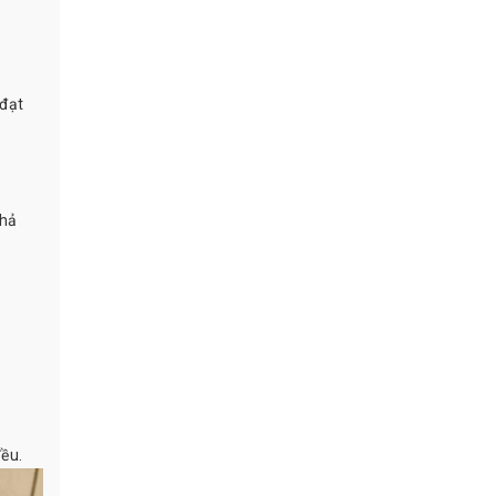
 đạt
khả
ều.