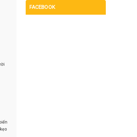
FACEBOOK
ười
biến
 kẹo