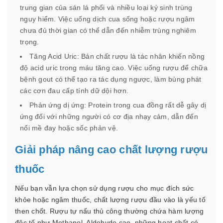
trung gian của sán lá phổi và nhiều loại ký sinh trùng
nguy hiểm. Việc uống dịch cua sống hoặc rượu ngâm
chưa đủ thời gian có thể dẫn đến nhiễm trùng nghiêm
trọng.
Tăng Acid Uric: Bản chất rượu là tác nhân khiến nồng
độ acid uric trong máu tăng cao. Việc uống rượu để chữa
bệnh gout có thể tạo ra tác dụng ngược, làm bùng phát
các cơn đau cấp tính dữ dội hơn.
Phản ứng dị ứng: Protein trong cua đồng rất dễ gây dị
ứng đối với những người có cơ địa nhạy cảm, dẫn đến
nổi mề đay hoặc sốc phản vệ.
Giải pháp nâng cao chất lượng rượu
thuốc
Nếu bạn vẫn lựa chọn sử dụng rượu cho mục đích sức
khỏe hoặc ngâm thuốc, chất lượng rượu đầu vào là yếu tố
then chốt. Rượu tự nấu thủ công thường chứa hàm lượng
độc tố như Methanol, Aldehyde cao, những hoạt chất có