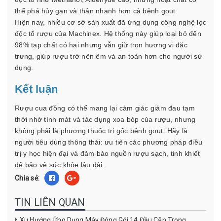
thể phá hủy gan và thận nhanh hơn cả bệnh gout.
Hiện nay, nhiều cơ sở sản xuất đã ứng dụng công nghệ lọc
độc tố rượu của Machinex. Hệ thống này giúp loại bỏ đến
98% tạp chất có hại nhưng vẫn giữ trọn hương vị đặc
trưng, giúp rượu trở nên êm và an toàn hơn cho người sử
dụng.
Kết luận
Rượu cua đồng có thể mang lại cảm giác giảm đau tạm
thời nhờ tính mát và tác dụng xoa bóp của rượu, nhưng
không phải là phương thuốc trị gốc bệnh gout. Hãy là
người tiêu dùng thông thái: ưu tiên các phương pháp điều
trị y học hiện đại và đảm bảo nguồn rượu sạch, tinh khiết
để bảo vệ sức khỏe lâu dài.
Chia sẻ:
TIN LIÊN QUAN
Xu Hướng Ứng Dụng Máy Đóng Gói 14 Đầu Cân Trong