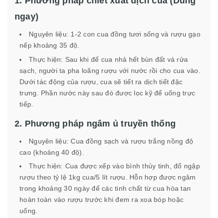
1. Phương pháp chiết xuất dịch cua (Dùng
ngay)
Nguyên liệu: 1-2 con cua đồng tươi sống và rượu gạo
nếp khoảng 35 độ.
Thực hiện: Sau khi để cua nhả hết bùn đất và rửa
sạch, người ta pha loãng rượu với nước rồi cho cua vào.
Dưới tác động của rượu, cua sẽ tiết ra dịch tiết đặc
trưng. Phần nước này sau đó được lọc kỹ để uống trực
tiếp.
2. Phương pháp ngâm ủ truyền thống
Nguyên liệu: Cua đồng sạch và rượu trắng nồng độ
cao (khoảng 40 độ).
Thực hiện: Cua được xếp vào bình thủy tinh, đổ ngập
rượu theo tỷ lệ 1kg cua/5 lít rượu. Hỗn hợp được ngâm
trong khoảng 30 ngày để các tinh chất từ cua hòa tan
hoàn toàn vào rượu trước khi đem ra xoa bóp hoặc
uống.