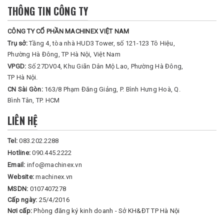
THÔNG TIN CÔNG TY
CÔNG TY CỔ PHẦN MACHINEX VIỆT NAM
Trụ sở:
Tầng 4, tòa nhà HUD3 Tower, số 121-123 Tô Hiệu,
Phường Hà Đông, TP Hà Nội, Việt Nam
VPGD:
Số 27DV04, Khu Giãn Dân Mộ Lao, Phường Hà Đông,
TP Hà Nội.
CN Sài Gòn:
163/8 Phạm Đăng Giảng, P. Bình Hưng Hoà, Q.
Bình Tân, TP. HCM
LIÊN HỆ
Tel:
083.202.2288
Hotline:
090.445.2222
Email:
info@machinex.vn
Website:
machinex.vn
MSDN:
0107407278
Cấp ngày:
25/4/2016
Nơi cấp:
Phòng đăng ký kinh doanh - Sở KH&ĐT TP Hà Nội