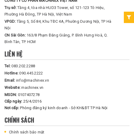
CÔNG TY CỔ PHẦN MACHINEX VIỆT NAM
Trụ sở:
Tầng 4, tòa nhà HUD3 Tower, số 121-123 Tô Hiệu,
Phường Hà Đông, TP Hà Nội, Việt Nam
VPGD:
Tầng 5, Số 84, Khu TĐC 4A, Phường Dương Nội, TP Hà
Nội
CN Sài Gòn:
163/8 Phạm Đăng Giảng, P. Bình Hưng Hoà, Q.
Bình Tân, TP. HCM
LIÊN HỆ
Tel:
083.202.2288
Hotline:
090.445.2222
Email:
info@machinex.vn
Website:
machinex.vn
MSDN:
0107407278
Cấp ngày:
25/4/2016
Nơi cấp:
Phòng đăng ký kinh doanh - Sở KH&ĐT TP Hà Nội
CHÍNH SÁCH
Chính sách bảo mật