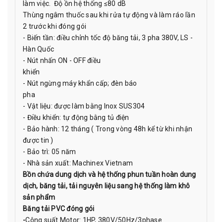
làm việc. Độ ồn hệ thống ≤80 dB
Thùng ngâm thuốc sau khi rửa tự động và làm ráo lần
2 trước khi đóng gói
- Biến tần: điều chỉnh tốc độ băng tải, 3 pha 380V, LS -
Hàn Quốc
- Nút nhấn ON - OFF điều
khiển
- Nút ngừng máy khẩn cấp; đèn báo
pha
- Vật liệu: được làm bằng Inox SUS304
- Điều khiển: tự động bằng tủ điện
- Bảo hành: 12 tháng ( Trong vòng 48h kể từ khi nhận
được tin )
- Bảo trì: 05 năm
- Nhà sản xuất: Machinex Vietnam
Bồn chứa dung dịch và hệ thống phun tuần hoàn dung
dịch, băng tải, tải nguyên liệu sang hệ thống làm khô
sản phẩm
Băng tải PVC đóng gói
-
Công suất Motor: 1HP, 380V/50Hz/3phase