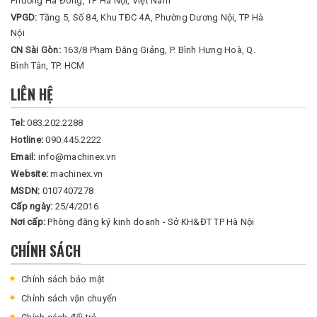
Phường Hà Đông, TP Hà Nội, Việt Nam
VPGD:
Tầng 5, Số 84, Khu TĐC 4A, Phường Dương Nội, TP Hà
Nội
CN Sài Gòn:
163/8 Phạm Đăng Giảng, P. Bình Hưng Hoà, Q.
Bình Tân, TP. HCM
LIÊN HỆ
Tel:
083.202.2288
Hotline:
090.445.2222
Email:
info@machinex.vn
Website:
machinex.vn
MSDN:
0107407278
Cấp ngày:
25/4/2016
Nơi cấp:
Phòng đăng ký kinh doanh - Sở KH&ĐT TP Hà Nội
CHÍNH SÁCH
Chính sách bảo mật
Chính sách vận chuyển