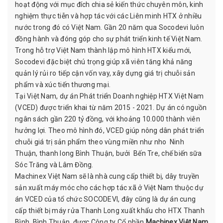
hoạt động với mục đích chia sẻ kiến thức chuyên môn, kinh
nghiệm thực tiễn và hợp tác với các Liên minh HTX ở nhiều
nước trong đó có Việt Nam. Gần 20 năm qua Socodevi luôn
đồng hành và đóng góp cho sự phát triển kinh tế Việt Nam.
Trong hỗ trợ Việt Nam thành lập mô hình HTX kiểu mới,
Socodevi đặc biệt chú trọng giúp xã viên tăng khả năng
quản lý rủi ro tiếp cận vốn vay, xây dựng giá trị chuỗi sản
phẩm và xúc tiến thương mại.
Tại Việt Nam, dự án Phát triển Doanh nghiệp HTX Việt Nam
(VCED) được triển khai từ năm 2015 - 2021. Dự án có nguồn
ngân sách gần 220 tỷ đồng, với khoảng 10.000 thành viên
hưởng lợi. Theo mô hình đó, VCED giúp nông dân phát triển
chuỗi giá trị sản phẩm theo vùng miền như nho Ninh
Thuận, thanh long Bình Thuận, bưởi Bến Tre, chế biến sữa
Sóc Trăng và Lâm Đồng.
Machinex Việt Nam sẽ là nhà cung cấp thiết bị, dây truyền
sản xuất máy móc cho các hợp tác xã ở Việt Nam thuộc dự
án VCED của tổ chức SOCODEVI, đây cũng là dự án cung
cấp thiết bị máy rửa Thanh Long xuất khẩu cho HTX Thanh
Bình, Bình Thuận, được Công ty Cổ phần
Machinex Việt Nam