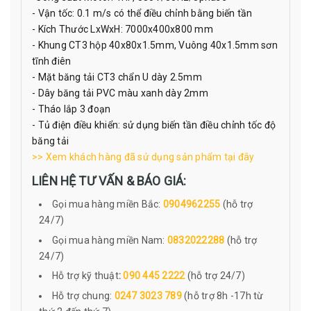
- Vận tốc: 0.1 m/s có thể điều chỉnh bằng biến tần
- Kích Thước LxWxH: 7000x400x800 mm
- Khung CT3 hộp 40x80x1.5mm, Vuông 40x1.5mm sơn
tĩnh điên
- Mặt băng tải CT3 chẩn U dày 2.5mm
- Dây băng tải PVC màu xanh dày 2mm
- Tháo lắp 3 đoạn
- Tủ điện điều khiển: sử dụng biến tần điều chỉnh tốc độ
băng tải
>> Xem khách hàng đã sử dụng sản phẩm tại đây
LIÊN HỆ TƯ VẤN & BÁO GIÁ:
Gọi mua hàng miền Bắc:
0904962255
(hỗ trợ
24/7)
Gọi mua hàng miền Nam:
0832022288
(hỗ trợ
24/7)
Hỗ trợ kỹ thuật
:
090 445 2222
(hỗ trợ 24/7)
Hỗ trợ chung:
0247 3023 789
(hỗ trợ 8h -17h từ