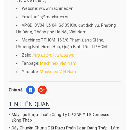
thứ 2 đến thứ 7)
Website: www.machinex.vn
Email: info@machinex.vn
VPGD: DV04, Lô 04, Số 35 Khu đất dịch vụ, Phường
Hà Đông, Thành phố Hà Nội, Việt Nam
Machinex TPHCM: 163/8 Phạm Đăng Giảng,
Phường Bình Hưng Hoà, Quận Bình Tân, TP HCM
Zalo:
https://bit.ly/2rLpq9m
Fanpage:
Machinex Việt Nam
Youtube:
Machinex Việt Nam
Chia sẻ:
TIN LIÊN QUAN
Máy Lọc Rượu Thuốc Công Ty CP XNK Y Tế Domesco -
Đồng Tháp
Dây Chuyền Chưng Cất Rượu Phân Đoạn Dạng Tháp - Lâm