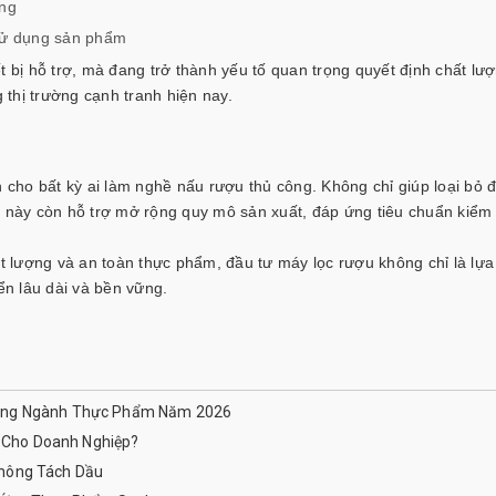
àng
 sử dụng sản phẩm
t bị hỗ trợ, mà đang trở thành yếu tố quan trọng quyết định chất lư
thị trường cạnh tranh hiện nay.
h cho bất kỳ ai làm nghề nấu rượu thủ công. Không chỉ giúp loại bỏ đ
ị này còn hỗ trợ mở rộng quy mô sản xuất, đáp ứng tiêu chuẩn kiểm
ất lượng và an toàn thực phẩm, đầu tư máy lọc rượu không chỉ là lự
ển lâu dài và bền vững.
rong Ngành Thực Phẩm Năm 2026
ì Cho Doanh Nghiệp?
Không Tách Dầu