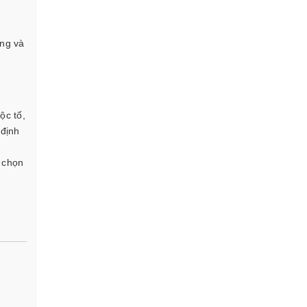
ợng và
ộc tố,
 định
a chọn