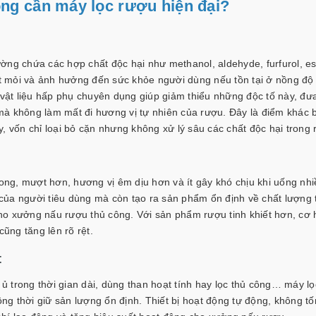
ng cần máy lọc rượu hiện đại?
ờng chứa các hợp chất độc hại như methanol, aldehyde, furfurol, es
t mỏi và ảnh hưởng đến sức khỏe người dùng nếu tồn tại ở nồng độ
à vật liệu hấp phụ chuyên dụng giúp giảm thiểu những độc tố này, đ
à không làm mất đi hương vị tự nhiên của rượu. Đây là điểm khác b
, vốn chỉ loại bỏ cặn nhưng không xử lý sâu các chất độc hại trong
rong, mượt hơn, hương vị êm dịu hơn và ít gây khó chịu khi uống nhi
của người tiêu dùng mà còn tạo ra sản phẩm ổn định về chất lượng 
ho xưởng nấu rượu thủ công. Với sản phẩm rượu tinh khiết hơn, cơ 
cũng tăng lên rõ rệt.
t
 trong thời gian dài, dùng than hoạt tính hay lọc thủ công… máy lọ
ồng thời giữ sản lượng ổn định. Thiết bị hoạt động tự động, không tố