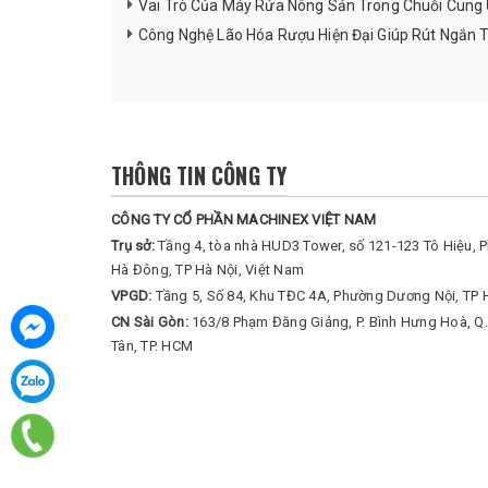
Vai Trò Của Máy Rửa Nông Sản Trong Chuỗi Cun
Công Nghệ Lão Hóa Rượu Hiện Đại Giúp Rút Ngắn 
THÔNG TIN CÔNG TY
CÔNG TY CỔ PHẦN MACHINEX VIỆT NAM
Trụ sở:
Tầng 4, tòa nhà HUD3 Tower, số 121-123 Tô Hiệu, 
Hà Đông, TP Hà Nội, Việt Nam
VPGD:
Tầng 5, Số 84, Khu TĐC 4A, Phường Dương Nội, TP 
CN Sài Gòn:
163/8 Phạm Đăng Giảng, P. Bình Hưng Hoà, Q.
Tân, TP. HCM