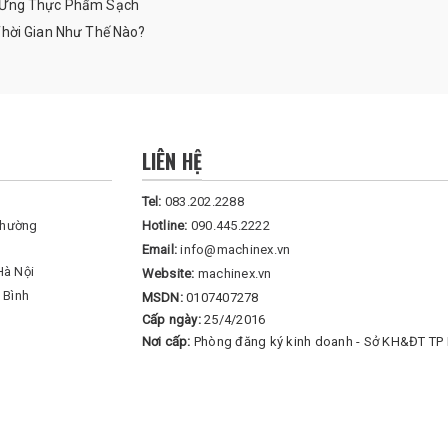
g Ứng Thực Phẩm Sạch
Thời Gian Như Thế Nào?
LIÊN HỆ
Tel:
083.202.2288
Phường
Hotline:
090.445.2222
Email:
info@machinex.vn
Hà Nội
Website:
machinex.vn
 Bình
MSDN:
0107407278
Cấp ngày:
25/4/2016
Nơi cấp:
Phòng đăng ký kinh doanh - Sở KH&ĐT TP 