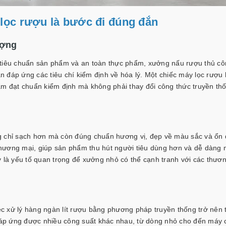
 lọc rượu là bước đi đúng đắn
ượng
 tiêu chuẩn sản phẩm và an toàn thực phẩm, xưởng nấu rượu thủ c
 đáp ứng các tiêu chí kiểm định về hóa lý. Một chiếc máy lọc rượu 
ẩm đạt chuẩn kiểm định mà không phải thay đổi công thức truyền th
g chỉ sạch hơn mà còn đúng chuẩn hương vị, đẹp về màu sắc và ổn 
t thương mại, giúp sản phẩm thu hút người tiêu dùng hơn và dễ dàng
y là yếu tố quan trọng để xưởng nhỏ có thể cạnh tranh với các thươ
c xử lý hàng ngàn lít rượu bằng phương pháp truyền thống trở nên 
i đáp ứng được nhiều công suất khác nhau, từ dòng nhỏ cho đến máy