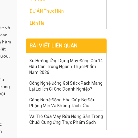
DỰ ÁN Thực Hiện
Liên Hệ
te và
 cao.
ưa hàm
BÀI VIẾT LIÊN QUAN
iệt
 rượu.
Xu Hướng Ứng Dụng Máy Đóng Gói 14
Đầu Cân Trong Ngành Thực Phẩm
Năm 2026
ều.
Công Nghệ Đóng Gói Stick Pack Mang
trong
Lại Lợi Ích Gì Cho Doanh Nghiệp?
hội
Công Nghệ Đồng Hóa Giúp Bơ Đậu
Phộng Mịn Và Không Tách Dầu
Vai Trò Của Máy Rửa Nông Sản Trong
Chuỗi Cung Ứng Thực Phẩm Sạch
c
n