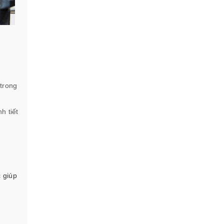
 trong
h tiết
c giúp