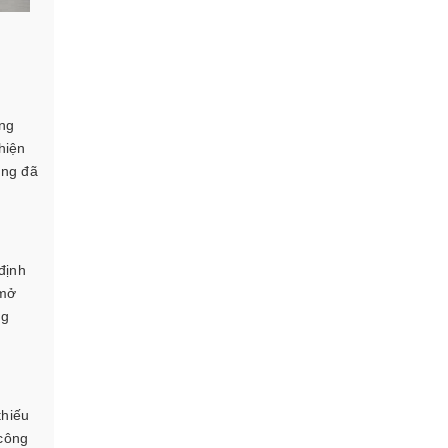
ông
hiện
ống đã
định
 mở
ng
thiếu
 công