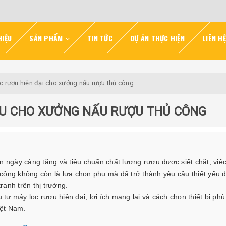
HIỆU
SẢN PHẨM
TIN TỨC
DỰ ÁN THỰC HIỆN
LIÊN HỆ
c rượu hiện đại cho xưởng nấu rượu thủ công
ỢU CHO XƯỞNG NẤU RƯỢU THỦ CÔNG
n ngày càng tăng và tiêu chuẩn chất lượng rượu được siết chặt, việ
công không còn là lựa chọn phụ mà đã trở thành yêu cầu thiết yếu 
ranh trên thị trường.
u tư máy lọc rượu hiện đại, lợi ích mang lại và cách chọn thiết bị ph
iệt Nam.