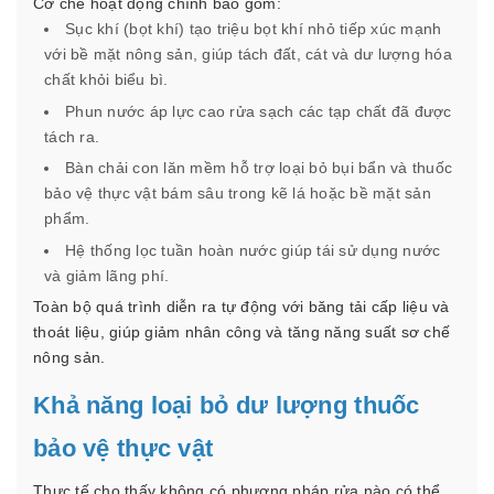
Cơ chế hoạt động chính bao gồm:
Sục khí (bọt khí) tạo triệu bọt khí nhỏ tiếp xúc mạnh
với bề mặt nông sản, giúp tách đất, cát và dư lượng hóa
chất khỏi biểu bì.
Phun nước áp lực cao rửa sạch các tạp chất đã được
tách ra.
Bàn chải con lăn mềm hỗ trợ loại bỏ bụi bẩn và thuốc
bảo vệ thực vật bám sâu trong kẽ lá hoặc bề mặt sản
phẩm.
Hệ thống lọc tuần hoàn nước giúp tái sử dụng nước
và giảm lãng phí.
Toàn bộ quá trình diễn ra tự động với băng tải cấp liệu và
thoát liệu, giúp giảm nhân công và tăng năng suất sơ chế
nông sản.
Khả năng loại bỏ dư lượng thuốc
bảo vệ thực vật
Thực tế cho thấy không có phương pháp rửa nào có thể