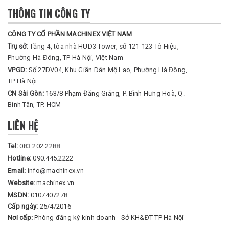
THÔNG TIN CÔNG TY
CÔNG TY CỔ PHẦN MACHINEX VIỆT NAM
Trụ sở:
Tầng 4, tòa nhà HUD3 Tower, số 121-123 Tô Hiệu,
Phường Hà Đông, TP Hà Nội, Việt Nam
VPGD:
Số 27DV04, Khu Giãn Dân Mộ Lao, Phường Hà Đông,
TP Hà Nội.
CN Sài Gòn:
163/8 Phạm Đăng Giảng, P. Bình Hưng Hoà, Q.
Bình Tân, TP. HCM
LIÊN HỆ
Tel:
083.202.2288
Hotline:
090.445.2222
Email:
info@machinex.vn
Website:
machinex.vn
MSDN:
0107407278
Cấp ngày:
25/4/2016
Nơi cấp:
Phòng đăng ký kinh doanh - Sở KH&ĐT TP Hà Nội