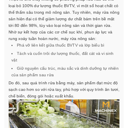
loại bỏ 100% dư lượng thuốc BVTV, vì một số hoạt chất có
thể thấm sâu trong mô nông sản. Tuy nhiên, máy rửa nông
sản hiện đại có thể giảm lượng dư chất bám trên bề mặt
tới 80 đến 98%, tùy vào loại nông sản và thời gian rửa.
Nhờ sự kết hợp của các cơ chế sục khí, phun áp lực và
rung xoáy tuần hoàn nước, máy rửa nông sản:
Phá vỡ liên kết giữa thuốc BVTV và lớp biểu bì
Tách và cuốn trôi dư lượng thuốc, đất cát và vi sinh
vật
Giữ nguyên cấu trúc, màu sắc và dinh dưỡng tự nhiên
của sản phẩm sau rửa
Do đó, sau quá trình rửa bằng máy, sản phẩm đạt mức độ
sạch cao hơn so với rửa tay, phù hợp với quy trình ăn tươi,
chế biến, đóng gói hoặc xuất khẩu.