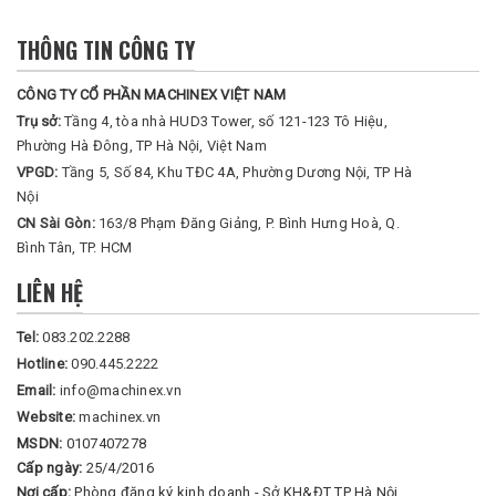
THÔNG TIN CÔNG TY
CÔNG TY CỔ PHẦN MACHINEX VIỆT NAM
Trụ sở:
Tầng 4, tòa nhà HUD3 Tower, số 121-123 Tô Hiệu,
Phường Hà Đông, TP Hà Nội, Việt Nam
VPGD:
Tầng 5, Số 84, Khu TĐC 4A, Phường Dương Nội, TP Hà
Nội
CN Sài Gòn:
163/8 Phạm Đăng Giảng, P. Bình Hưng Hoà, Q.
Bình Tân, TP. HCM
LIÊN HỆ
Tel:
083.202.2288
Hotline:
090.445.2222
Email:
info@machinex.vn
Website:
machinex.vn
MSDN:
0107407278
Cấp ngày:
25/4/2016
Nơi cấp:
Phòng đăng ký kinh doanh - Sở KH&ĐT TP Hà Nội