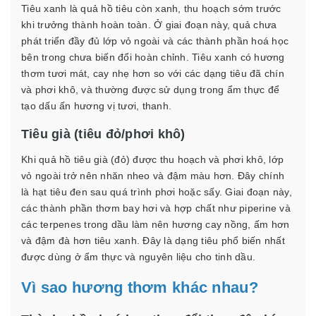
Tiêu xanh là quả hồ tiêu còn xanh, thu hoạch sớm trước
khi trưởng thành hoàn toàn. Ở giai đoạn này, quả chưa
phát triển đầy đủ lớp vỏ ngoài và các thành phần hoá học
bên trong chưa biến đổi hoàn chỉnh. Tiêu xanh có hương
thơm tươi mát, cay nhẹ hơn so với các dạng tiêu đã chín
và phơi khô, và thường được sử dụng trong ẩm thực để
tạo dấu ấn hương vị tươi, thanh.
Tiêu già (tiêu đỏ/phơi khô)
Khi quả hồ tiêu già (đỏ) được thu hoạch và phơi khô, lớp
vỏ ngoài trở nên nhăn nheo và đậm màu hơn. Đây chính
là hạt tiêu đen sau quá trình phơi hoặc sấy. Giai đoạn này,
các thành phần thơm bay hơi và hợp chất như piperine và
các terpenes trong dầu làm nên hương cay nồng, ấm hơn
và đậm đà hơn tiêu xanh. Đây là dạng tiêu phổ biến nhất
được dùng ở ẩm thực và nguyên liệu cho tinh dầu.
Vì sao hương thơm khác nhau?