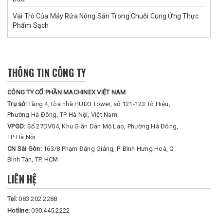
Vai Trò Của Máy Rửa Nông Sản Trong Chuỗi Cung Ứng Thực
Phẩm Sạch
THÔNG TIN CÔNG TY
CÔNG TY CỔ PHẦN MACHINEX VIỆT NAM
Trụ sở:
Tầng 4, tòa nhà HUD3 Tower, số 121-123 Tô Hiệu,
Phường Hà Đông, TP Hà Nội, Việt Nam
VPGD:
Số 27DV04, Khu Giãn Dân Mộ Lao, Phường Hà Đông,
TP Hà Nội.
CN Sài Gòn:
163/8 Phạm Đăng Giảng, P. Bình Hưng Hoà, Q.
Bình Tân, TP. HCM
LIÊN HỆ
Tel:
083.202.2288
Hotline:
090.445.2222