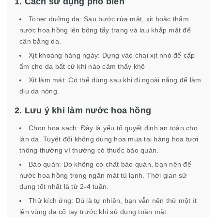
1. Cách sử dụng phổ biến
Toner dưỡng da: Sau bước rửa mặt, xịt hoặc thấm
nước hoa hồng lên bông tẩy trang và lau khắp mặt để
cân bằng da.
Xịt khoáng hàng ngày: Đựng vào chai xịt nhỏ để cấp
ẩm cho da bất cứ khi nào cảm thấy khô
Xịt làm mát: Có thể dùng sau khi đi ngoài nắng để làm
dịu da nóng.
2. Lưu ý khi làm nước hoa hồng
Chọn hoa sạch: Đây là yếu tố quyết định an toàn cho
làn da. Tuyệt đối không dùng hoa mua tại hàng hoa tươi
thông thường vì thường có thuốc bảo quản.
Bảo quản: Do không có chất bảo quản, bạn nên để
nước hoa hồng trong ngăn mát tủ lạnh. Thời gian sử
dụng tốt nhất là từ 2-4 tuần.
Thử kích ứng: Dù là tự nhiên, bạn vẫn nên thử một ít
lên vùng da cổ tay trước khi sử dụng toàn mặt.