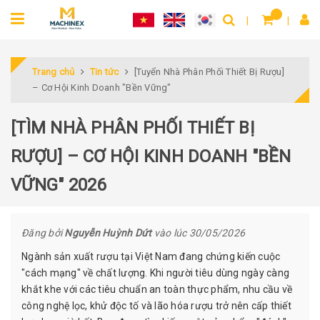
Trang chủ
Tin tức
[Tuyển Nhà Phân Phối Thiết Bị Rượu]
– Cơ Hội Kinh Doanh "Bền Vững"
[TÌM NHÀ PHÂN PHỐI THIẾT BỊ
RƯỢU] – CƠ HỘI KINH DOANH "BỀN
VỮNG" 2026
Đăng bởi
Nguyễn Huỳnh Dứt
vào lúc 30/05/2026
Ngành sản xuất rượu tại Việt Nam đang chứng kiến cuộc
"cách mạng" về chất lượng. Khi người tiêu dùng ngày càng
khắt khe với các tiêu chuẩn an toàn thực phẩm, nhu cầu về
công nghệ lọc, khử độc tố và lão hóa rượu trở nên cấp thiết