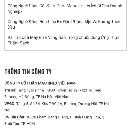
Công Nghệ Đóng Gói Stick Pack Mang Lại Lợi Ích Gì Cho Doanh
Nghiệp?
Công Nghệ Đồng Hóa Giúp Bơ Đậu Phộng Mịn Và Không Tách
Dầu
Vai Trò Của Máy Rửa Nông Sản Trong Chuỗi Cung Ứng Thực
Phẩm Sạch
THÔNG TIN CÔNG TY
CÔNG TY CỔ PHẦN MACHINEX VIỆT NAM
Trụ sở:
Tầng 4, tòa nhà HUD3 Tower, số 121-123 Tô Hiệu,
Phường Hà Đông, TP Hà Nội, Việt Nam
VPGD:
Tầng 5, Số 84, Khu TĐC 4A, Phường Dương Nội, TP Hà
Nội
CN Sài Gòn:
163/8 Phạm Đăng Giảng, P. Bình Hưng Hoà, Q.
Bình Tân, TP. HCM