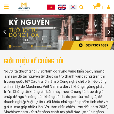
GIỚI THIỆU VỀ CHÚNG TÔI
Người ta thường nói Việt Nam có "rừng vàng biển bạc", nhưng
làm sao để tài nguyên ấy thực sự trở thành vàng ròng trên thị
trường quốc tế? Câu trả lời nằm ở Công nghệ chế biến. Đó cũng
chính là lý do Machinex Việt Nam ra đời và không ngừng phát
triển. Chúng tôi không chỉ bán máy móc. Chúng tôi trao đi giải
pháp để người nông dân không còn lo được mùa mất giá, để
doanh nghiệp Việt tự tin xuất khẩu những sản phẩm tinh chế với
giá trị cao gấp nhiều lần. Với tầm nhìn chiến lược đến năm 2030,
Machinex cam kết trở thành cánh tay phải đắc lực của ngành