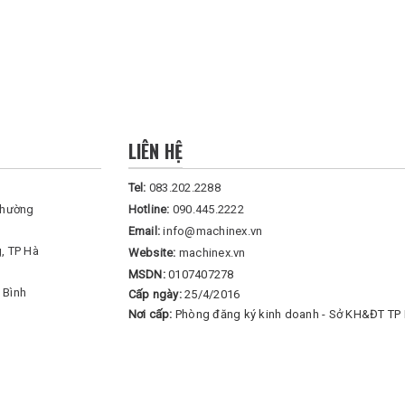
LIÊN HỆ
Tel:
083.202.2288
Phường
Hotline:
090.445.2222
Email:
info@machinex.vn
, TP Hà
Website:
machinex.vn
MSDN:
0107407278
 Bình
Cấp ngày:
25/4/2016
Nơi cấp:
Phòng đăng ký kinh doanh - Sở KH&ĐT TP 