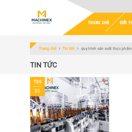
TRANG CHỦ
GIỚI T
Trang chủ
Tin tức
quy trình sản xuất thực phẩm
TIN TỨC
T05
05