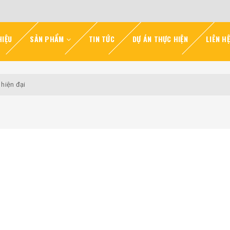
HIỆU
SẢN PHẨM
TIN TỨC
DỰ ÁN THỰC HIỆN
LIÊN HỆ
 hiện đại