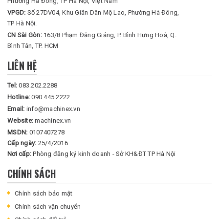
Phường Hà Đông, TP Hà Nội, Việt Nam
VPGD:
Số 27DV04, Khu Giãn Dân Mộ Lao, Phường Hà Đông,
TP Hà Nội.
CN Sài Gòn:
163/8 Phạm Đăng Giảng, P. Bình Hưng Hoà, Q.
Bình Tân, TP. HCM
LIÊN HỆ
Tel:
083.202.2288
Hotline:
090.445.2222
Email:
info@machinex.vn
Website:
machinex.vn
MSDN:
0107407278
Cấp ngày:
25/4/2016
Nơi cấp:
Phòng đăng ký kinh doanh - Sở KH&ĐT TP Hà Nội
CHÍNH SÁCH
Chính sách bảo mật
Chính sách vận chuyển