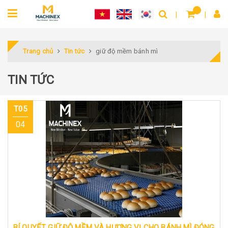
Trang chủ
Tin tức
giữ độ mềm bánh mì
TIN TỨC
T05
04
BÍ QUYẾT GIỮ ĐỘ MỀM VÀ HƯƠNG VỊ CHO BÁNH MÌ ĐÓNG