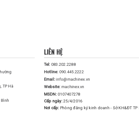
LIÊN HỆ
Tel:
083.202.2288
Phường
Hotline:
090.445.2222
Email:
info@machinex.vn
, TP Hà
Website:
machinex.vn
MSDN:
0107407278
 Bình
Cấp ngày:
25/4/2016
Nơi cấp:
Phòng đăng ký kinh doanh - Sở KH&ĐT TP 