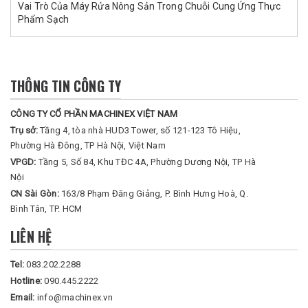
Vai Trò Của Máy Rửa Nông Sản Trong Chuỗi Cung Ứng Thực
Phẩm Sạch
THÔNG TIN CÔNG TY
CÔNG TY CỔ PHẦN MACHINEX VIỆT NAM
Trụ sở:
Tầng 4, tòa nhà HUD3 Tower, số 121-123 Tô Hiệu,
Phường Hà Đông, TP Hà Nội, Việt Nam
VPGD:
Tầng 5, Số 84, Khu TĐC 4A, Phường Dương Nội, TP Hà
Nội
CN Sài Gòn:
163/8 Phạm Đăng Giảng, P. Bình Hưng Hoà, Q.
Bình Tân, TP. HCM
LIÊN HỆ
Tel:
083.202.2288
Hotline:
090.445.2222
Email:
info@machinex.vn