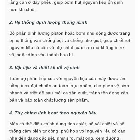
lắng cặn ở đáy phễu, giúp bơm hút nguyên liệu ổn định
hơn khi chiết.
2. Hệ thống định lượng thông minh
Bộ phận định lượng piston hoặc bơm nhu động được trang
bị hệ thống van chống bọt và chống nhỏ giọt, giúp chiết rót
nguyên liệu có cặn với độ chính xác cao mà không bị rơi
vãi hoặc dính vào thành bao bì.
3. Vật liệu và thiết kế dễ vệ sinh
Toàn bộ phần tiếp xúc với nguyên liệu của máy được làm
bằng inox đạt chuẩn an toàn thực phẩm, cho phép vệ sinh
nhanh và triệt để sau mỗi ca sản xuất, tránh tồn đọng cặn
bẩn và bảo toàn chất lượng sản phẩm.
4. Tùy chỉnh linh hoạt theo nguyên liệu
Máy có thể điều chỉnh dung tích chiết, số vòi chiết và hệ
thống cảm biến tự động, phù hợp với nguyên liệu có cặn
nhẹ đến dạng đặc sệt, như siro, mật ong, kem dưỡng,