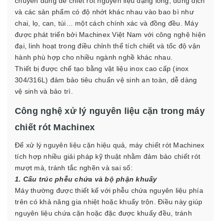
chuyên dùng để chiết rót nguyên liệu dạng lỏng, dung dịch
và các sản phẩm có độ nhớt khác nhau vào bao bì như
chai, lọ, can, túi… một cách chính xác và đồng đều. Máy
được phát triển bởi Machinex Việt Nam với công nghệ hiện
đại, linh hoạt trong điều chỉnh thể tích chiết và tốc độ vận
hành phù hợp cho nhiều ngành nghề khác nhau.
Thiết bị được chế tạo bằng vật liệu inox cao cấp (inox
304/316L) đảm bảo tiêu chuẩn vệ sinh an toàn, dễ dàng
vệ sinh và bảo trì.
Công nghệ xử lý nguyên liệu cặn trong máy
chiết rót Machinex
Để xử lý nguyên liệu cặn hiệu quả, máy chiết rót Machinex
tích hợp nhiều giải pháp kỹ thuật nhằm đảm bảo chiết rót
mượt mà, tránh tắc nghẽn và sai số:
1. Cấu trúc phễu chứa và bộ phận khuấy
Máy thường được thiết kế với phễu chứa nguyên liệu phía
trên có khả năng gia nhiệt hoặc khuấy trộn. Điều này giúp
nguyên liệu chứa cặn hoặc đặc được khuấy đều, tránh