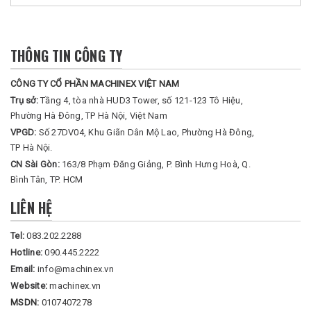
THÔNG TIN CÔNG TY
CÔNG TY CỔ PHẦN MACHINEX VIỆT NAM
Trụ sở:
Tầng 4, tòa nhà HUD3 Tower, số 121-123 Tô Hiệu,
Phường Hà Đông, TP Hà Nội, Việt Nam
VPGD:
Số 27DV04, Khu Giãn Dân Mộ Lao, Phường Hà Đông,
TP Hà Nội.
CN Sài Gòn:
163/8 Phạm Đăng Giảng, P. Bình Hưng Hoà, Q.
Bình Tân, TP. HCM
LIÊN HỆ
Tel:
083.202.2288
Hotline:
090.445.2222
Email:
info@machinex.vn
Website:
machinex.vn
MSDN:
0107407278