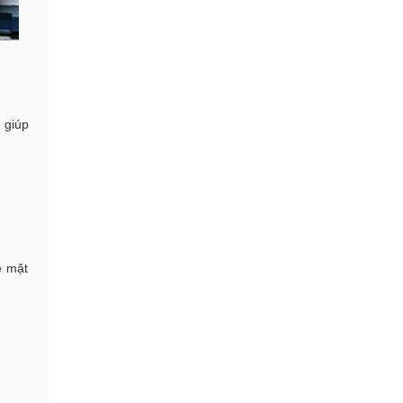
 giúp
ề mặt