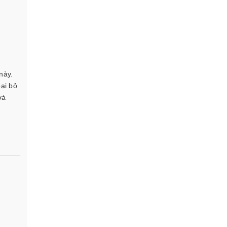
này.
ại bỏ
và