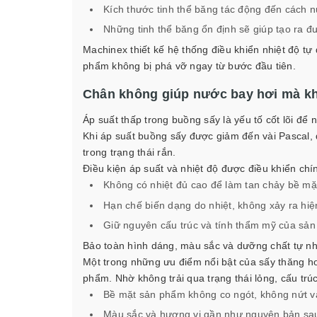
Kích thước tinh thể băng tác động đến cách n
Những tinh thể băng ổn định sẽ giúp tạo ra 
Machinex thiết kế hệ thống điều khiển nhiệt độ tự
phẩm không bị phá vỡ ngay từ bước đầu tiên.
Chân không giúp nước bay hơi mà k
Áp suất thấp trong buồng sấy là yếu tố cốt lõi đ
Khi áp suất buồng sấy được giảm đến vài Pascal
trong trạng thái rắn.
Điều kiện áp suất và nhiệt độ được điều khiển chí
Không có nhiệt đủ cao để làm tan chảy bề mặ
Hạn chế biến dạng do nhiệt, không xảy ra hi
Giữ nguyên cấu trúc và tính thẩm mỹ của sả
Bảo toàn hình dáng, màu sắc và dưỡng chất tự nh
Một trong những ưu điểm nổi bật của sấy thăng ho
phẩm. Nhờ không trải qua trạng thái lỏng, cấu trú
Bề mặt sản phẩm không co ngót, không nứt v
Màu sắc và hương vị gần như nguyên bản sa