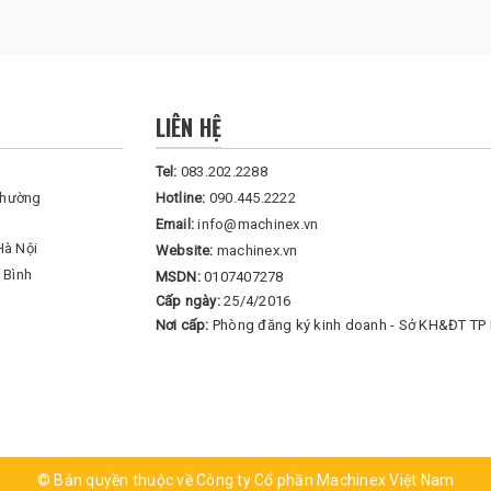
LIÊN HỆ
Tel:
083.202.2288
Phường
Hotline:
090.445.2222
Email:
info@machinex.vn
Hà Nội
Website:
machinex.vn
 Bình
MSDN:
0107407278
Cấp ngày:
25/4/2016
Nơi cấp:
Phòng đăng ký kinh doanh - Sở KH&ĐT TP 
© Bản quyền thuộc về Công ty Cổ phần Machinex Việt Nam