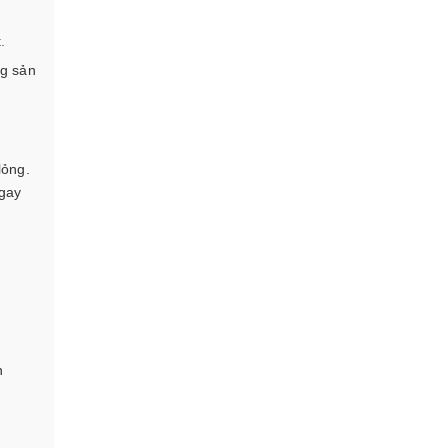
.
ng sản
lỏng.
ngay
n