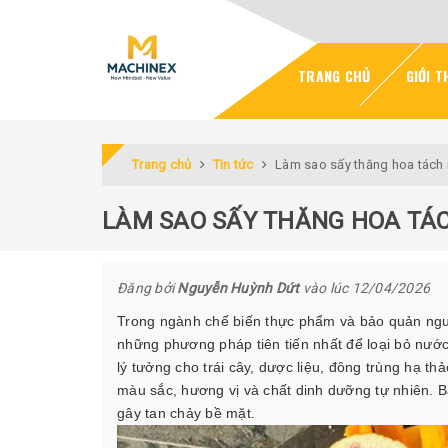
TRANG CHỦ
GIỚI T
Trang chủ
Tin tức
Làm sao sấy thăng hoa tách
LÀM SAO SẤY THĂNG HOA TÁ
Đăng bởi
Nguyễn Huỳnh Dứt
vào lúc 12/04/2026
Trong ngành chế biến thực phẩm và bảo quản nguyên
những phương pháp tiên tiến nhất để loại bỏ nướ
lý tưởng cho trái cây, dược liệu, đông trùng hạ t
màu sắc, hương vị và chất dinh dưỡng tự nhiên. B
gây tan chảy bề mặt.