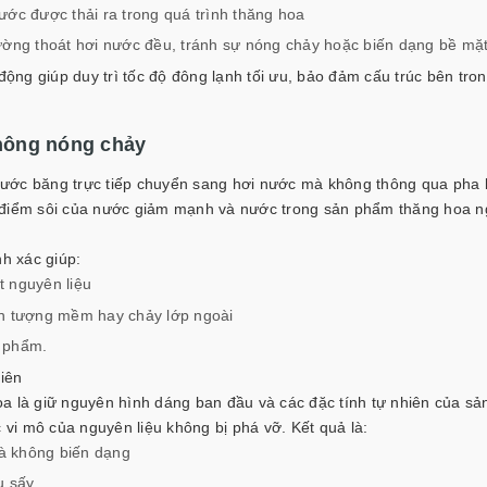
ước được thải ra trong quá trình thăng hoa
đường thoát hơi nước đều, tránh sự nóng chảy hoặc biến dạng bề mặt
 động giúp duy trì tốc độ đông lạnh tối ưu, bảo đảm cấu trúc bên tro
hông nóng chảy
ể nước băng trực tiếp chuyển sang hơi nước mà không thông qua pha 
, điểm sôi của nước giảm mạnh và nước trong sản phẩm thăng hoa 
nh xác giúp:
t nguyên liệu
ện tượng mềm hay chảy lớp ngoài
n phẩm.
iên
a là giữ nguyên hình dáng ban đầu và các đặc tính tự nhiên của sả
c vi mô của nguyên liệu không bị phá vỡ. Kết quả là:
à không biến dạng
u sấy