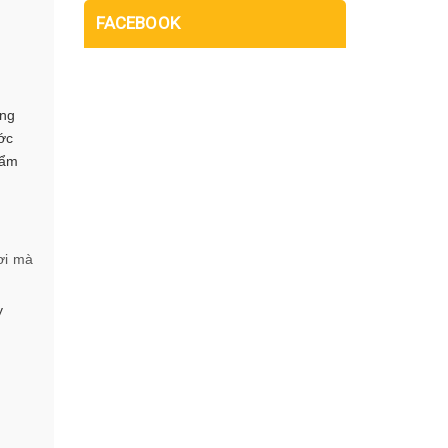
FACEBOOK
ỏng
ớc
hẩm
ơi mà
y