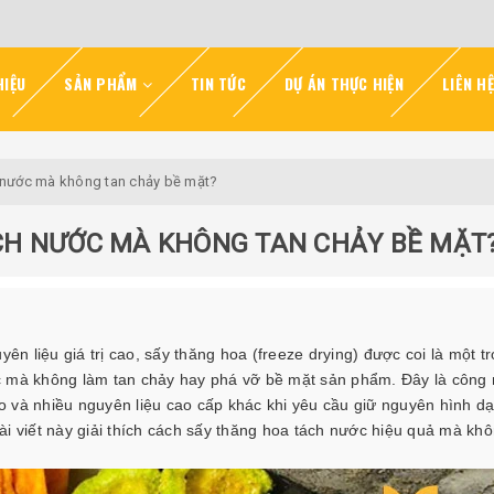
HIỆU
SẢN PHẨM
TIN TỨC
DỰ ÁN THỰC HIỆN
LIÊN HỆ
 nước mà không tan chảy bề mặt?
CH NƯỚC MÀ KHÔNG TAN CHẢY BỀ MẶT
 liệu giá trị cao, sấy thăng hoa (freeze drying) được coi là một t
c mà không làm tan chảy hay phá vỡ bề mặt sản phẩm. Đây là công
hảo và nhiều nguyên liệu cao cấp khác khi yêu cầu giữ nguyên hình d
ài viết này giải thích cách sấy thăng hoa tách nước hiệu quả mà kh