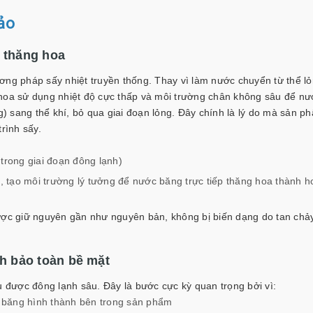
ảo
y thăng hoa
ơng pháp sấy nhiệt truyền thống. Thay vì làm nước chuyển từ thể l
 hoa sử dụng nhiệt độ cực thấp và môi trường chân không sâu để nư
ng) sang thể khí, bỏ qua giai đoạn lỏng. Đây chính là lý do mà sản p
rình sấy.
 trong giai đoạn đông lạnh)
 tạo môi trường lý tưởng để nước băng trực tiếp thăng hoa thành h
được giữ nguyên gần như nguyên bản, không bị biến dạng do tan chả
nh bảo toàn bề mặt
u được đông lạnh sâu. Đây là bước cực kỳ quan trọng bởi vì:
hể băng hình thành bên trong sản phẩm