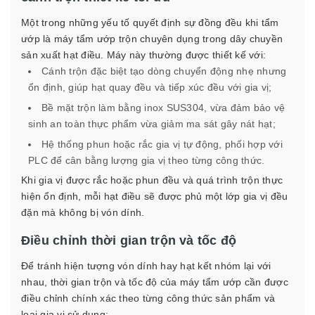
Một trong những yếu tố quyết định sự đồng đều khi tẩm
ướp là máy tẩm ướp trộn chuyên dụng trong dây chuyền
sản xuất hạt điều. Máy này thường được thiết kế với:
Cánh trộn đặc biệt tạo dòng chuyển động nhẹ nhưng
ổn định, giúp hạt quay đều và tiếp xúc đều với gia vị;
Bề mặt trộn làm bằng inox SUS304, vừa đảm bảo vệ
sinh an toàn thực phẩm vừa giảm ma sát gây nát hạt;
Hệ thống phun hoặc rắc gia vị tự động, phối hợp với
PLC để cân bằng lượng gia vị theo từng công thức.
Khi gia vị được rắc hoặc phun đều và quá trình trộn thực
hiện ổn định, mỗi hạt điều sẽ được phủ một lớp gia vị đều
đặn mà không bị vón dính.
Điều chỉnh thời gian trộn và tốc độ
Để tránh hiện tượng vón dính hay hạt kết nhóm lại với
nhau, thời gian trộn và tốc độ của máy tẩm ướp cần được
điều chỉnh chính xác theo từng công thức sản phẩm và
loại gia vị sử dụng: