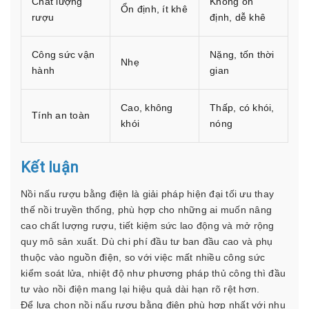
Chất lượng
Không ổn
Ổn định, ít khê
rượu
định, dễ khê
Công sức vận
Nặng, tốn thời
Nhẹ
hành
gian
Cao, không
Thấp, có khói,
Tính an toàn
khói
nóng
Kết luận
Nồi nấu rượu bằng điện là giải pháp hiện đại tối ưu thay
thế nồi truyền thống, phù hợp cho những ai muốn nâng
cao chất lượng rượu, tiết kiệm sức lao động và mở rộng
quy mô sản xuất. Dù chi phí đầu tư ban đầu cao và phụ
thuộc vào nguồn điện, so với việc mất nhiều công sức
kiểm soát lửa, nhiệt độ như phương pháp thủ công thì đầu
tư vào nồi điện mang lại hiệu quả dài hạn rõ rệt hơn.
Để lựa chọn nồi nấu rượu bằng điện phù hợp nhất với nhu