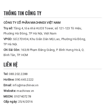
THÔNG TIN CÔNG TY
CÔNG TY CỔ PHẦN MACHINEX VIỆT NAM
Trụ sở:
Tầng 4, tòa nhà HUD3 Tower, số 121-123 Tô Hiệu,
Phường Hà Đông, TP Hà Nội, Việt Nam
VPGD:
Số 27DV04, Khu Giãn Dân Mộ Lao, Phường Hà Đông,
TP Hà Nội.
CN Sài Gòn:
163/8 Phạm Đăng Giảng, P. Bình Hưng Hoà, Q.
Bình Tân, TP. HCM
LIÊN HỆ
Tel:
083.202.2288
Hotline:
090.445.2222
Email:
info@machinex.vn
Website:
machinex.vn
MSDN:
0107407278
Cấp ngày:
25/4/2016