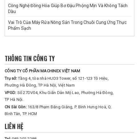
Công Nghệ Đồng Hóa Giúp Bơ Đậu Phộng Mịn Và Không Tách
Dầu
Vai Trò Của Máy Rửa Nông Sản Trong Chuỗi Cung Ứng Thực
Phẩm Sạch
THÔNG TIN CÔNG TY
CÔNG TY CỔ PHẦN MACHINEX VIỆT NAM
Trụ sở:
Tầng 4, tòa nhà HUD3 Tower, số 121-123 Tô Hiệu,
Phường Hà Đông, TP Hà Nội, Việt Nam
VPGD:
Số 27DV04, Khu Giãn Dân Mộ Lao, Phường Hà Đông,
TP Hà Nội.
CN Sài Gòn:
163/8 Phạm Đăng Giảng, P. Bình Hưng Hoà, Q.
Bình Tân, TP. HCM
LIÊN HỆ
Tel:
083.202.2288