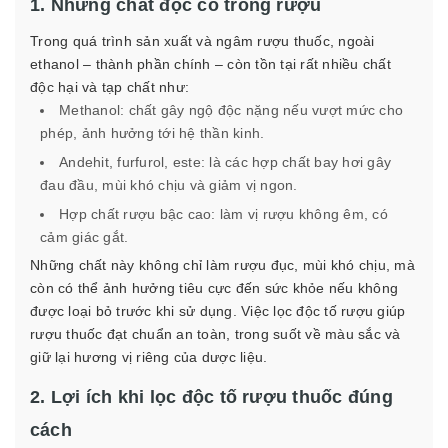
1. Những chất độc có trong rượu
Trong quá trình sản xuất và ngâm rượu thuốc, ngoài
ethanol – thành phần chính – còn tồn tại rất nhiều chất
độc hại và tạp chất như:
Methanol: chất gây ngộ độc nặng nếu vượt mức cho
phép, ảnh hưởng tới hệ thần kinh.
Andehit, furfurol, este: là các hợp chất bay hơi gây
đau đầu, mùi khó chịu và giảm vị ngon.
Hợp chất rượu bậc cao: làm vị rượu không êm, có
cảm giác gắt.
Những chất này không chỉ làm rượu đục, mùi khó chịu, mà
còn có thể ảnh hưởng tiêu cực đến sức khỏe nếu không
được loại bỏ trước khi sử dụng. Việc lọc độc tố rượu giúp
rượu thuốc đạt chuẩn an toàn, trong suốt về màu sắc và
giữ lại hương vị riêng của dược liệu.
2. Lợi ích khi lọc độc tố rượu thuốc đúng
cách