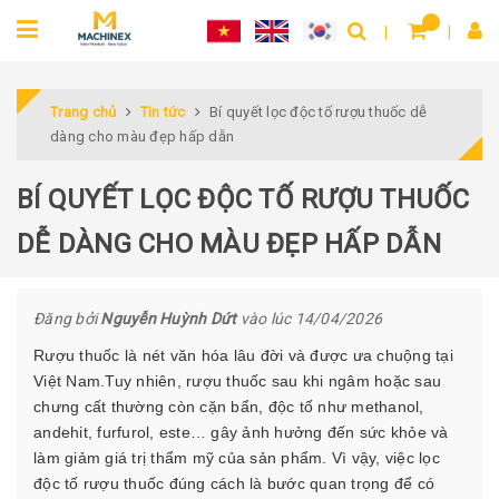
Trang chủ
Tin tức
Bí quyết lọc độc tố rượu thuốc dễ
dàng cho màu đẹp hấp dẫn
BÍ QUYẾT LỌC ĐỘC TỐ RƯỢU THUỐC
DỄ DÀNG CHO MÀU ĐẸP HẤP DẪN
Đăng bởi
Nguyễn Huỳnh Dứt
vào lúc 14/04/2026
Rượu thuốc là nét văn hóa lâu đời và được ưa chuộng tại
Việt Nam.Tuy nhiên, rượu thuốc sau khi ngâm hoặc sau
chưng cất thường còn cặn bẩn, độc tố như methanol,
andehit, furfurol, este… gây ảnh hưởng đến sức khỏe và
làm giảm giá trị thẩm mỹ của sản phẩm. Vì vậy, việc lọc
độc tố rượu thuốc đúng cách là bước quan trọng để có