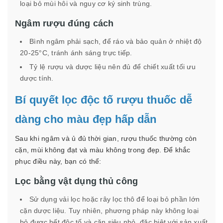
loại bỏ mùi hôi và nguy cơ ký sinh trùng.
Ngâm rượu đúng cách
Bình ngâm phải sạch, để ráo và bảo quản ở nhiệt độ
20-25°C, tránh ánh sáng trực tiếp.
Tỷ lệ rượu và dược liệu nên đủ để chiết xuất tối ưu
dược tính.
Bí quyết lọc độc tố rượu thuốc dễ
dàng cho màu đẹp hấp dẫn
Sau khi ngâm và ủ đủ thời gian, rượu thuốc thường còn
cặn, mùi không đạt và màu không trong đẹp. Để khắc
phục điều này, bạn có thể:
Lọc bằng vật dụng thủ công
Sử dụng vải lọc hoặc rây lọc thô để loại bỏ phần lớn
cặn dược liệu. Tuy nhiên, phương pháp này không loại
bỏ được hết độc tố và cặn siêu nhỏ, đặc biệt với sản xuất