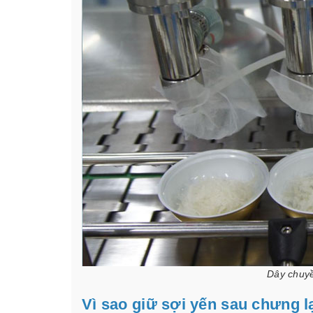
Dây chuyề
Vì sao giữ sợi yến sau chưng l