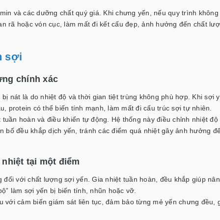
 amin và các dưỡng chất quý giá. Khi chưng yến, nếu quy trình khôn
tan rã hoặc vón cục, làm mất đi kết cấu đẹp, ảnh hưởng đến chất lư
 sợi
hưng chính xác
ị nát là do nhiệt độ và thời gian tiệt trùng không phù hợp. Khi sợi 
u, protein có thể biến tính mạnh, làm mất đi cấu trúc sợi tự nhiên.
 tuần hoàn và điều khiển tự động. Hệ thống này điều chỉnh nhiệt độ
n bố đều khắp dịch yến, tránh các điểm quá nhiệt gây ảnh hưởng đế
 nhiệt tại một điểm
 đối với chất lượng sợi yến. Gia nhiệt tuần hoàn, đều khắp giúp nâ
bộ” làm sợi yến bị biến tính, nhũn hoặc vỡ.
ưu với cảm biến giám sát liên tục, đảm bảo từng mẻ yến chưng đều, 