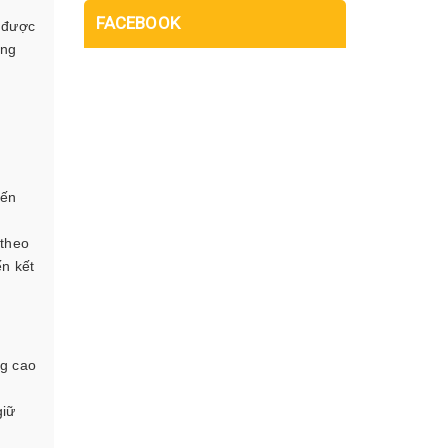
FACEBOOK
g được
ợng
yến
 theo
n kết
ng cao
giữ