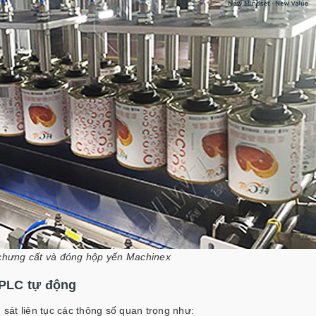
chưng cất và đóng hộp yến Machinex
 PLC tự động
át liên tục các thông số quan trọng như: