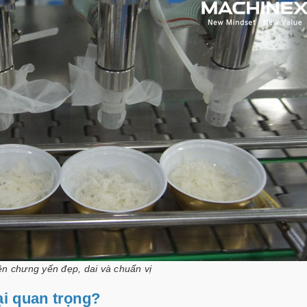
n chưng yến đẹp, dai và chuẩn vị
ại quan trọng?