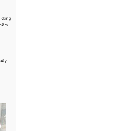
à đông
i mềm
huấy