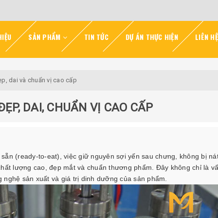
HIỆU
SẢN PHẨM
TIN TỨC
DỰ ÁN THỰC HIỆN
LIÊN HỆ
ẹp, dai và chuẩn vị cao cấp
ĐẸP, DAI, CHUẨN VỊ CAO CẤP
sẵn (ready-to-eat), việc giữ nguyên sợi yến sau chưng, không bị ná
 chất lượng cao, đẹp mắt và chuẩn thương phẩm. Đây không chỉ là v
 nghệ sản xuất và giá trị dinh dưỡng của sản phẩm.