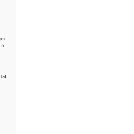
hợp
giữ
lợi