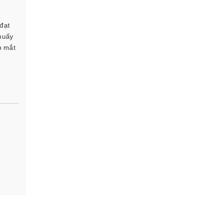
đạt
huấy
p mắt