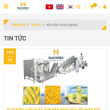
Trang chủ
Tin tức
sữa bắp công nghiệp
TIN TỨC
T05
28
XU HƯỚNG SẢN XUẤT SỮA BẮP NĂM 2026 SẼ THAY ĐỔI