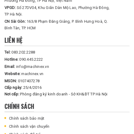
Phường Hà Đông, TP Hà Nội, Việt Nam
VPGD:
Số 27DV04, Khu Giãn Dân Mộ Lao, Phường Hà Đông,
TP Hà Nội.
CN Sài Gòn:
163/8 Phạm Đăng Giảng, P. Bình Hưng Hoà, Q.
Bình Tân, TP. HCM
LIÊN HỆ
Tel:
083.202.2288
Hotline:
090.445.2222
Email:
info@machinex.vn
Website:
machinex.vn
MSDN:
0107407278
Cấp ngày:
25/4/2016
Nơi cấp:
Phòng đăng ký kinh doanh - Sở KH&ĐT TP Hà Nội
CHÍNH SÁCH
Chính sách bảo mật
Chính sách vận chuyển