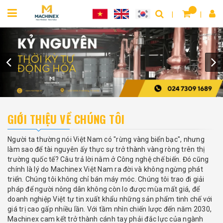
GIỚI THIỆU VỀ CHÚNG TÔI
Người ta thường nói Việt Nam có "rừng vàng biển bạc", nhưng
làm sao để tài nguyên ấy thực sự trở thành vàng ròng trên thị
trường quốc tế? Câu trả lời nằm ở Công nghệ chế biến. Đó cũng
chính là lý do Machinex Việt Nam ra đời và không ngừng phát
triển. Chúng tôi không chỉ bán máy móc. Chúng tôi trao đi giải
pháp để người nông dân không còn lo được mùa mất giá, để
doanh nghiệp Việt tự tin xuất khẩu những sản phẩm tinh chế với
giá trị cao gấp nhiều lần. Với tầm nhìn chiến lược đến năm 2030,
Machinex cam kết trở thành cánh tay phải đắc lực của ngành