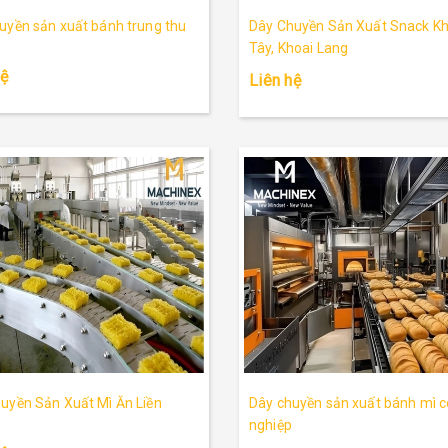
uyền sản xuất bánh trung thu
Dây Chuyền Sản Xuất Snack Kh
Tây, Khoai Lang
hệ
Liên hệ
uyền Sản Xuất Mì Ăn Liền
Dây chuyền sản xuất bánh mì 
nghiệp