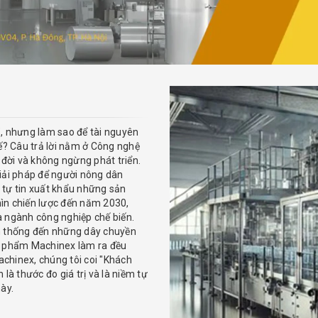
", nhưng làm sao để tài nguyên
tế? Câu trả lời nằm ở Công nghệ
 đời và không ngừng phát triển.
giải pháp để người nông dân
 tự tin xuất khẩu những sản
nhìn chiến lược đến năm 2030,
a ngành công nghiệp chế biến.
ền thống đến những dây chuyền
ản phẩm Machinex làm ra đều
chinex, chúng tôi coi "Khách
là thước đo giá trị và là niềm tự
ày.