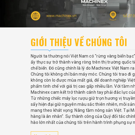
GIỚI THIỆU VỀ CHÚNG TÔI
Người ta thường nói Việt Nam có "rừng vàng biển bạc
ấy thực sự trở thành vàng ròng trên thị trường quốc 
chế biến. Đó cũng chính là lý do Machinex Việt Nam ra
Chúng tôi không chỉ bán máy móc. Chúng tôi trao đi 
không còn lo được mùa mất giá, để doanh nghiệp Việt
phẩm tinh chế với giá trị cao gấp nhiều lần. Với tầm 
Machinex cam kết trở thành cánh tay phải đắc lực củ
Từ những chiếc máy lọc rượu giữ trọn hương vị truy
sấy hiện đại giữ nguyên màu sắc thiên nhiên, mỗi s
mang theo khát vọng: Nâng tầm nông sản Việt. Tại Ma
hàng là ân nhân". Sự thành công của Quý đối tác chính 
hào lớn nhất của chúng tôi trên hành trình phụng sự n