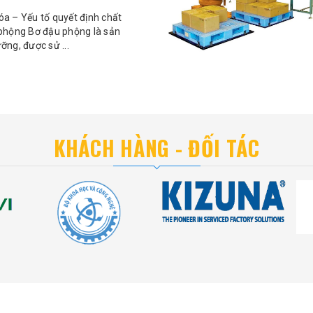
a – Yếu tố quyết định chất
phộng Bơ đậu phộng là sản
ng, được sử ...
KHÁCH HÀNG - ĐỐI TÁC