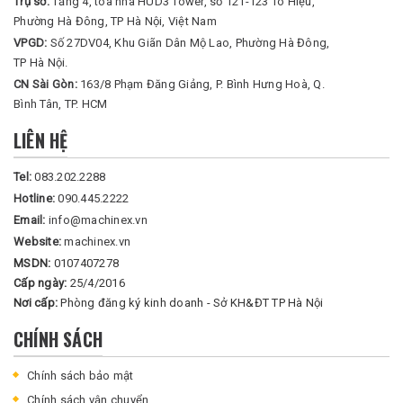
Trụ sở:
Tầng 4, tòa nhà HUD3 Tower, số 121-123 Tô Hiệu,
Phường Hà Đông, TP Hà Nội, Việt Nam
VPGD:
Số 27DV04, Khu Giãn Dân Mộ Lao, Phường Hà Đông,
TP Hà Nội.
CN Sài Gòn:
163/8 Phạm Đăng Giảng, P. Bình Hưng Hoà, Q.
Bình Tân, TP. HCM
LIÊN HỆ
Tel:
083.202.2288
Hotline:
090.445.2222
Email:
info@machinex.vn
Website:
machinex.vn
MSDN:
0107407278
Cấp ngày:
25/4/2016
Nơi cấp:
Phòng đăng ký kinh doanh - Sở KH&ĐT TP Hà Nội
CHÍNH SÁCH
Chính sách bảo mật
Chính sách vận chuyển