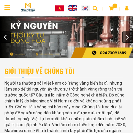
GIỚI THIỆU VỀ CHÚNG TÔI
Người ta thường nói Việt Nam có "rừng vàng biển bạc", nhưng
làm sao để tài nguyên ấy thực sự trở thành vàng ròng trên thị
trường quốc tế? Câu trả lời nằm ở Công nghệ chế biến. Đó cũng
chính là lý do Machinex Việt Nam ra đời và không ngừng phát
triển. Chúng tôi không chỉ bán máy móc. Chúng tôi trao đi giải
pháp để người nông dân không còn lo được mùa mất giá, để
doanh nghiệp Việt tự tin xuất khẩu những sản phẩm tinh chế với
giá trị cao gấp nhiều lần. Với tầm nhìn chiến lược đến năm 2030,
Machinex cam kết trở thành cánh tay phải đắc lực của ngành